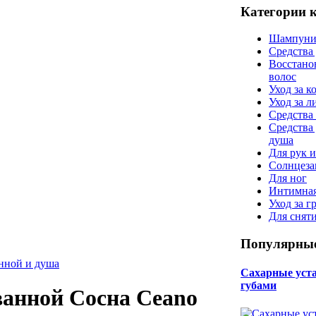
Категории 
Шампуни
Средства
Восстано
волос
Уход за к
Уход за 
Средства 
Средства
душа
Для рук и
Солнцеза
Для ног
Интимная
Уход за г
Для снят
Популярные
анной и душа
Сахарные уста 
губами
анной Сосна Ceano