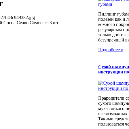
т
Пиллинг губам
527b43c949382.jpg
полезен как и 
 Сосна Ceano Cosmetics 3 шт
кожного покров
регулярным пр
только достига
безупречный вид
Подробнее »
Сухой шампун
инструкции п
Прародители с
сухого шампуня
мука тонкого п
всевозможных к
Такими средст
пользоваться че