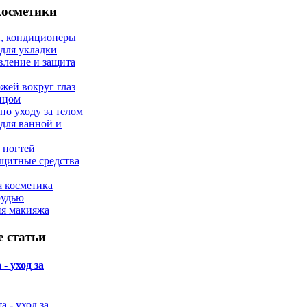
косметики
, кондиционеры
 для укладки
вление и защита
ожей вокруг глаз
лицом
по уходу за телом
 для ванной и
 ногтей
щитные средства
 косметика
рудью
ия макияжа
 статьи
- уход за