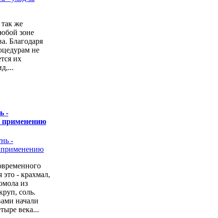
 так же
любой зоне
а. Благодаря
оцедурам не
ется их
,...
ь -
о применению
овременного
 это - крахмал,
омола из
руп, соль.
вами начали
тыре века...