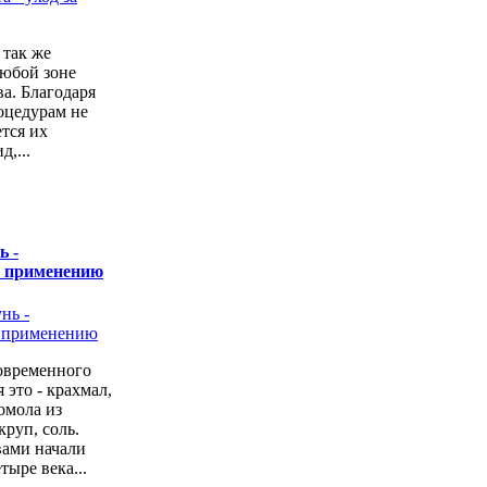
 так же
любой зоне
а. Благодаря
оцедурам не
ется их
,...
ь -
о применению
овременного
 это - крахмал,
омола из
руп, соль.
вами начали
тыре века...