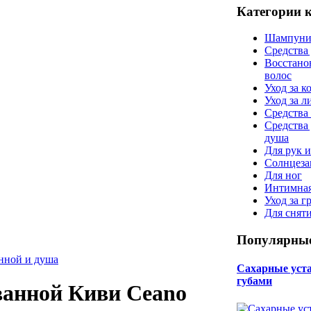
Категории 
Шампуни
Средства
Восстано
волос
Уход за к
Уход за 
Средства 
Средства
душа
Для рук и
Солнцеза
Для ног
Интимная
Уход за г
Для снят
Популярные
анной и душа
Сахарные уста 
губами
анной Киви Ceano