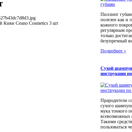
т
Пиллинг губам
527b43dc7d8d3.jpg
полезен как и 
 Киви Ceano Cosmetics 3 шт
кожного покров
регулярным пр
только достига
безупречный вид
Подробнее »
Сухой шампун
инструкции п
Прародители с
сухого шампуня
мука тонкого п
всевозможных к
Такими средст
пользоваться че