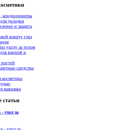
косметики
, кондиционеры
 для укладки
вление и защита
ожей вокруг глаз
лицом
по уходу за телом
 для ванной и
 ногтей
щитные средства
 косметика
рудью
ия макияжа
 статьи
- уход за