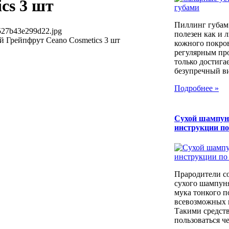
cs 3 шт
Пиллинг губам
527b43e299d22.jpg
полезен как и 
 Грейпфрут Ceano Cosmetics 3 шт
кожного покров
регулярным пр
только достига
безупречный вид
Подробнее »
Сухой шампун
инструкции п
Прародители с
сухого шампуня
мука тонкого п
всевозможных к
Такими средст
пользоваться че