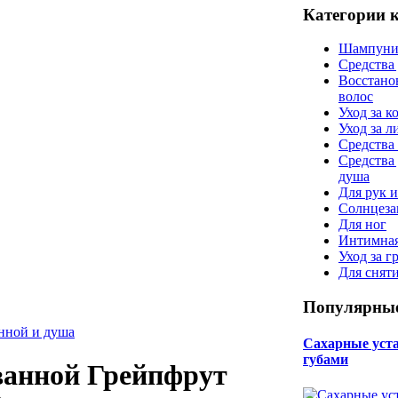
Категории 
Шампуни
Средства
Восстано
волос
Уход за к
Уход за 
Средства 
Средства
душа
Для рук и
Солнцеза
Для ног
Интимная
Уход за г
Для снят
Популярные
анной и душа
Сахарные уста 
губами
ванной Грейпфрут