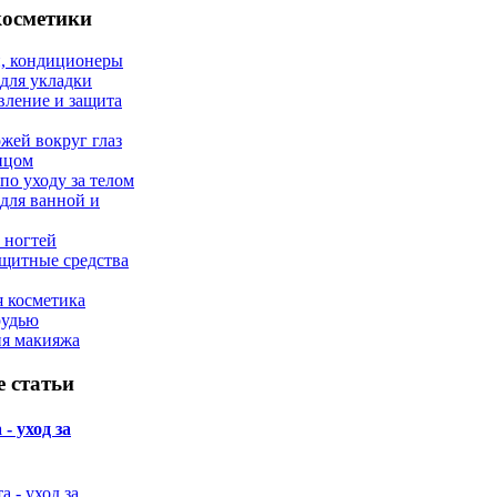
косметики
, кондиционеры
 для укладки
вление и защита
ожей вокруг глаз
лицом
по уходу за телом
 для ванной и
 ногтей
щитные средства
 косметика
рудью
ия макияжа
 статьи
- уход за