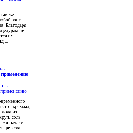
 так же
любой зоне
а. Благодаря
оцедурам не
ется их
,...
ь -
о применению
овременного
 это - крахмал,
омола из
руп, соль.
вами начали
тыре века...