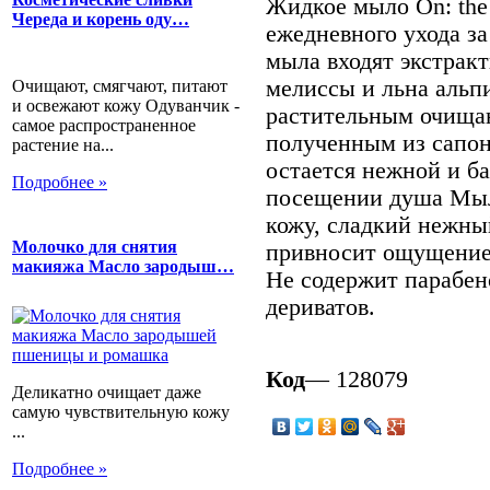
Жидкое мыло On: the
Череда и корень оду…
ежедневного ухода за
мыла входят экстрак
мелиссы и льна альпи
Очищают, смягчают, питают
и освежают кожу Одуванчик -
растительным очища
самое распространенное
полученным из сапон
растение на...
остается нежной и б
Подробнее »
посещении душа Мыл
кожу, сладкий нежный
Молочко для снятия
привносит ощущение
макияжа Масло зародыш…
Не содержит парабен
дериватов.
Код
— 128079
Деликатно очищает даже
самую чувствительную кожу
...
Подробнее »