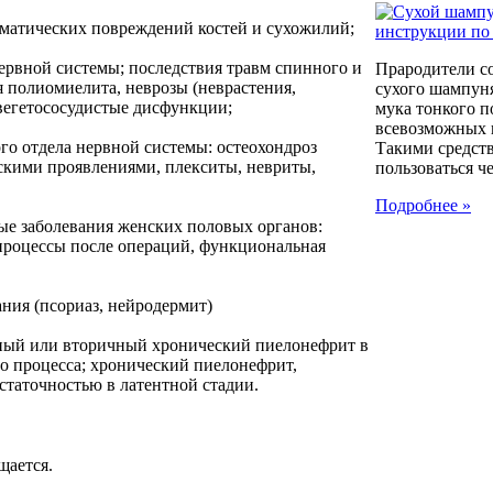
вматических повреждений костей и сухожилий;
ервной системы; последствия травм спинного и
Прародители с
я полиомиелита, неврозы (неврастения,
сухого шампуня
, вегетососудистые дисфункции;
мука тонкого п
всевозможных к
го отдела нервной системы: остеохондроз
Такими средст
скими проявлениями, плекситы, невриты,
пользоваться че
Подробнее »
ые заболевания женских половых органов:
 процессы после операций, функциональная
ния (псориаз, нейродермит)
чный или вторичный хронический пиелонефрит в
о процесса; хронический пиелонефрит,
таточностью в латентной стадии.
щается.