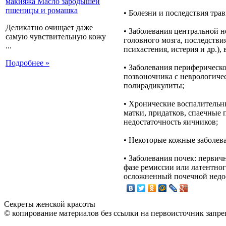
• Болезни и последствия тра
Деликатно очищает даже
• Заболевания центральной н
самую чувствительную кожу
головного мозга, последстви
...
психастения, истерия и др.)
Подробнее »
• Заболевания периферическо
позвоночника с неврологиче
полирадикулиты;
• Хронические воспалительн
матки, придатков, спаечные
недостаточность яичников;
• Некоторые кожные заболева
• Заболевания почек: перви
фазе ремиссии или латентног
осложненный почечной недос
Секреты женской красоты
© копирование материалов без ссылки на первоисточник запре