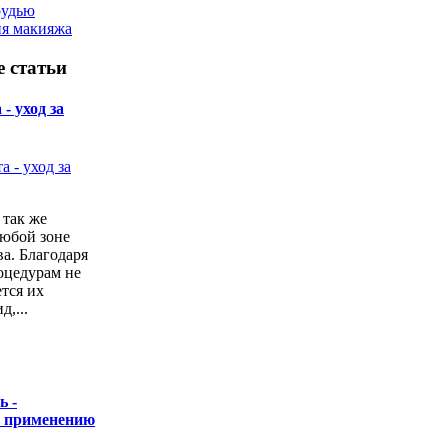
рудью
ия макияжа
 статьи
- уход за
 так же
любой зоне
а. Благодаря
оцедурам не
ется их
,...
ь -
о применению