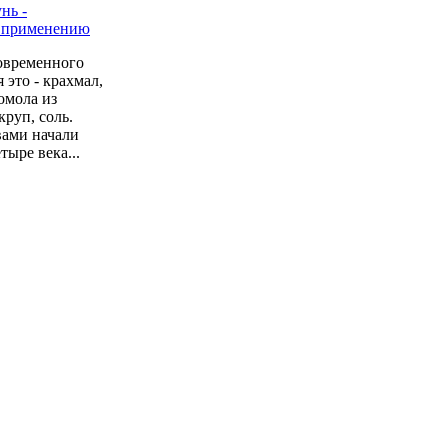
овременного
 это - крахмал,
омола из
руп, соль.
вами начали
тыре века...