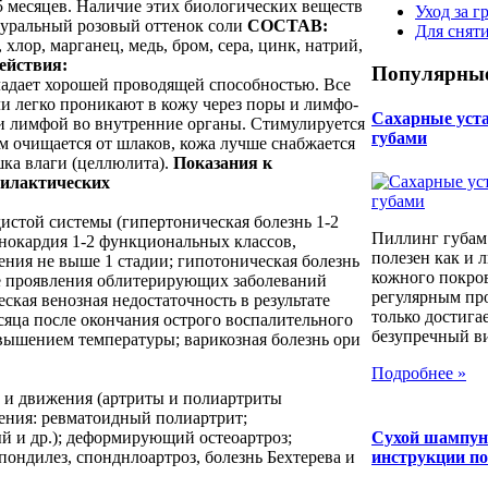
15 месяцев. Наличие этих биологических веществ
Уход за г
туральный розовый оттенок соли
СОСТАВ:
Для снят
 хлор, марганец, медь, бром, сера, цинк, натрий,
ействия:
Популярные
адает хорошей проводящей способностью. Все
и легко проникают в кожу через поры и лимфо-
Сахарные уста 
 и лимфой во внутренние органы. Стимулируется
губами
м очищается от шлаков, кожа лучше снабжается
шка влаги (целлюлита).
Показания к
илактических
дистой системы (гипертоническая болезнь 1-2
Пиллинг губам
енокардия 1-2 функциональных классов,
полезен как и 
ния не выше 1 стадии; гипотоническая болезнь
кожного покров
е проявления облитерирующих заболеваний
регулярным пр
ская венозная недостаточность в результате
только достига
сяца после окончания острого воспалительного
безупречный вид
вышением температуры; варикозная болезнь ори
Подробнее »
ы и движения (артриты и полиартриты
ения: ревматоидный полиартрит;
й и др.); деформирующий остеоартроз;
Сухой шампун
пондилез, спонднлоартроз, болезнь Бехтерева и
инструкции п