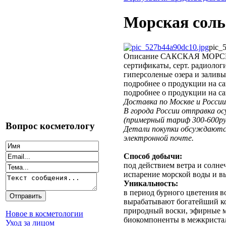
Морская соль 
pic_
Описание
САКСКАЯ МОРСКАЯ
сертификаты, серт. радиолог
гиперсоленые озера и заливы
подробнее о продукции на са
подробнее о продукции на са
Доставка по Москве и России
В города России отправка о
(примерный тариф 300-600ру
Вопрос косметологу
Детали покупки обсуждаются 
электронной почте.
Способ добычи:
под действием ветра и солне
испарение морской воды и вы
Уникальность:
в период бурного цветения в
вырабатывают богатейший ко
природный воски, эфирные м
Новое в косметологии
биокомпоненты в межкристал
Уход за лицом