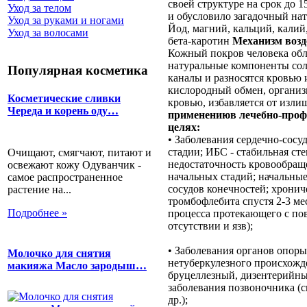
своей структуре на срок до 
Уход за телом
и обусловило загадочный на
Уход за руками и ногами
Йод, магний, кальций, калий,
Уход за волосами
бета-каротин
Механизм возд
Кожный покров человека обл
натуральные компоненты сол
Популярная косметика
каналы и разносятся кровью
кислородный обмен, организ
Косметические сливки
кровью, избавляется от изли
Череда и корень оду…
применениюв лечебно-проф
целях:
• Заболевания сердечно-сосу
стадии; ИБС - стабильная ст
Очищают, смягчают, питают и
недостаточность кровообраще
освежают кожу Одуванчик -
начальных стадий; начальны
самое распространенное
сосудов конечностей; хрониче
растение на...
тромбофлебита спустя 2-3 ме
Подробнее »
процесса протекающего с по
отсутствии и язв);
• Заболевания органов опор
Молочко для снятия
нетуберкулезного происхожд
макияжа Масло зародыш…
бруцеллезный, дизентерийны
заболевания позвоночника (с
др.);