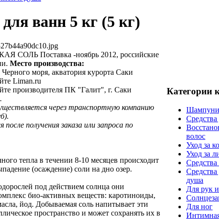
для ванн 5 кг (5 кг)
527b44a90dc10.jpg
 СОЛЬ Поставка -ноябрь 2012, российские
ии.
Место производства:
 Черного моря, акватория курорта Саки
йте Liman.ru
йте производителя ПК "Галит", г. Саки
Категории 
.
существляется через транспортную компанию
Шампуни
б).
Средства
после получения заказа или запроса по
Восстано
волос
Уход за к
Уход за 
чного тепла в течении 8-10 месяцев происходит
Средства 
падение (осаждение) соли на дно озер.
Средства
душа
одорослей под действием солнца они
Для рук и
мплекс био-активных веществ: каротиноиды,
Солнцеза
асла, йод. Добываемая соль напитывает эти
Для ног
лическое пространство и может сохранять их в
Интимная