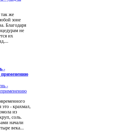
 так же
любой зоне
а. Благодаря
оцедурам не
ется их
,...
ь -
о применению
овременного
 это - крахмал,
омола из
руп, соль.
вами начали
тыре века...