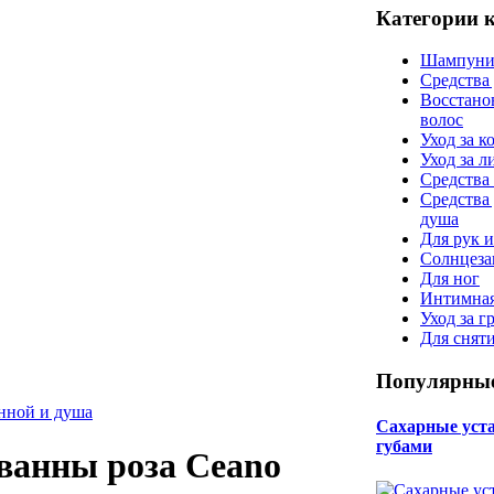
Категории 
Шампуни
Средства
Восстано
волос
Уход за к
Уход за 
Средства 
Средства
душа
Для рук и
Солнцеза
Для ног
Интимная
Уход за г
Для снят
Популярные
анной и душа
Сахарные уста 
губами
ванны роза Ceano