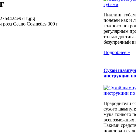
г
Пиллинг губам
27b4424e971f.jpg
полезен как и 
роза Ceano Cosmetics 300 г
кожного покров
регулярным пр
только достига
безупречный вид
Подробнее »
Сухой шампун
инструкции п
Прародители с
сухого шампуня
мука тонкого п
всевозможных к
Такими средст
пользоваться че