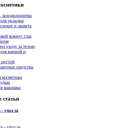
косметики
, кондиционеры
 для укладки
вление и защита
ожей вокруг глаз
лицом
по уходу за телом
 для ванной и
 ногтей
щитные средства
 косметика
рудью
ия макияжа
 статьи
- уход за