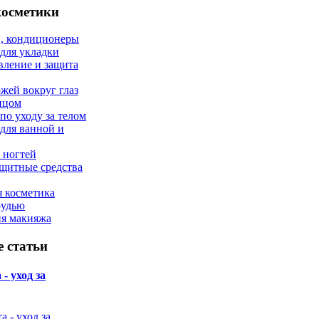
косметики
, кондиционеры
 для укладки
вление и защита
ожей вокруг глаз
лицом
по уходу за телом
 для ванной и
 ногтей
щитные средства
 косметика
рудью
ия макияжа
 статьи
- уход за