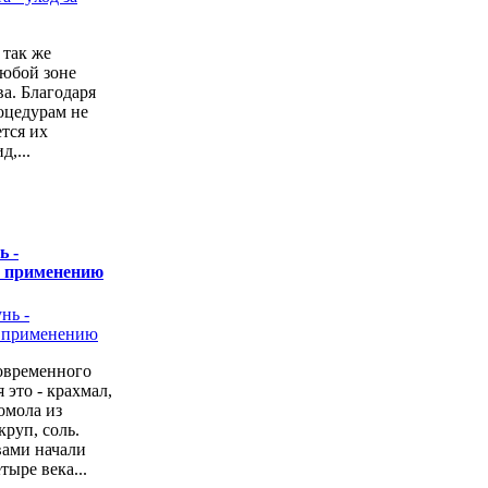
 так же
любой зоне
а. Благодаря
оцедурам не
ется их
,...
ь -
о применению
овременного
 это - крахмал,
омола из
руп, соль.
вами начали
тыре века...