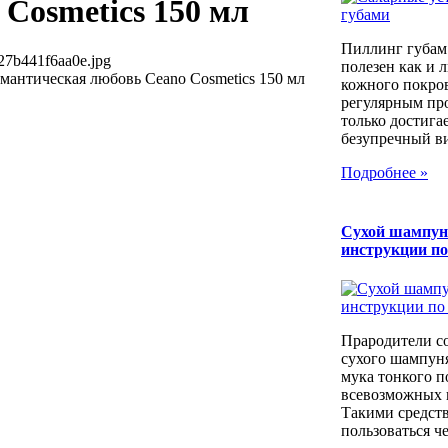
Cosmetics 150 мл
Пиллинг губам
27b441f6aa0e.jpg
полезен как и 
мантическая любовь Ceano Cosmetics 150 мл
кожного покров
регулярным пр
только достига
безупречный вид
Подробнее »
Сухой шампун
инструкции п
Прародители с
сухого шампуня
мука тонкого п
всевозможных к
Такими средст
пользоваться че