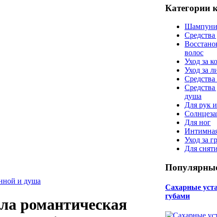
Категории 
Шампуни
Средства
Восстано
волос
Уход за к
Уход за 
Средства 
Средства
душа
Для рук и
Солнцеза
Для ног
Интимная
Уход за г
Для снят
Популярные
анной и душа
Сахарные уста 
губами
ела романтическая