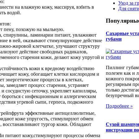
ю:
Уход за г
анести на влажную кожу, массируя, взбить в
Для снят
ыть водой.
Популярные
нтов:
ет пену, похожую на мыльную.
Сахарные уста 
а, спирулины, ламинарии питают, увлажняют
губами
ние в ней, оказывают стимулирующее действие
кожно-жировой клетчатке, улучшают структуру
рализуют действие свободных радикалов,
еменного старения кожи, делают кожу упругой и
Пиллинг губам
устойчивость кожи к вредному воздействию
полезен как и 
очищает кожу, обогащает клетки кислородом и
кожного покров
т энергетические процессы в клетках,
регулярным пр
, замедляет процесс старения, устраняет
только достига
 и сосудистую сеточку, укрепляет капилляры,
безупречный вид
ет бороться с инфекционным и аллергическим
едствия угревой сыпи, герпеса, подкожного
Подробнее »
 грейпфрута эффективные антицеллюлитные,
ридают коже упругость, стимулируют обмен
, восстанавливают тургор кожи. Обладают
Сухой шампун
инструкции п
Ши питают кожу,стимулируют процессы обмена