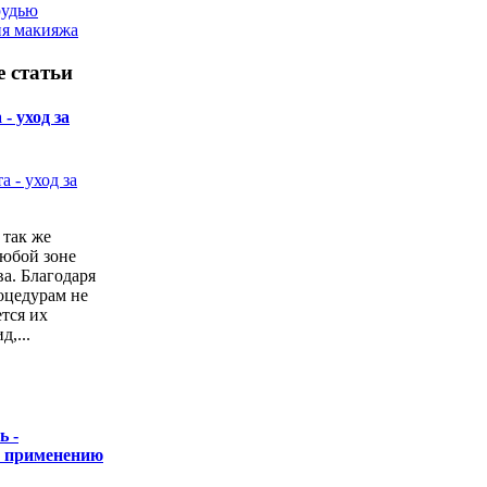
рудью
ия макияжа
 статьи
- уход за
 так же
любой зоне
а. Благодаря
оцедурам не
ется их
,...
ь -
о применению