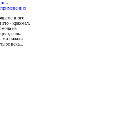
овременного
 это - крахмал,
омола из
руп, соль.
вами начали
тыре века...