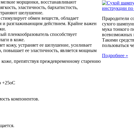
т мелкие морщинки, восстанавливают
гкость, эластичность, бархатистость,
страняют шелушение.
стимулирует обмен веществ, обладает
Прародители с
и разглаживающим действием. Крайне важен
сухого шампуня
жи.
мука тонкого п
ный пленкообразователь способствует
всевозможных к
аги в коже.
Такими средст
ет кожу, устраняет ее шелушение, усиливает
пользоваться че
, повышает ее эластичность, является мощным
Подробнее »
в коже, препятствуя преждевременному старению
о +25oС
ость компонентов.
щается.