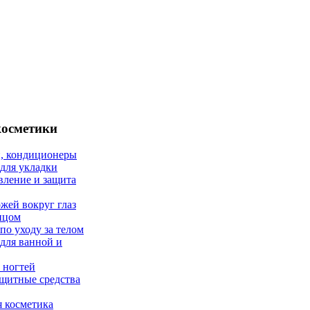
косметики
, кондиционеры
 для укладки
вление и защита
ожей вокруг глаз
лицом
по уходу за телом
 для ванной и
 ногтей
щитные средства
 косметика