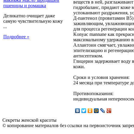
веществ в ней, разглаживаю
гидробаланс, придают коже мя
успокаивают раздражения, у
Деликатно очищает даже
Д-пантенол (провитамин В5) 
самую чувствительную кожу
заживляющим, увлажняющим 
...
для процесса регенерации ко
Konyac mannane как прекрас
Подробнее »
максимальному удержанию вл
Аллантоин смягчает, увлажня
эпителизацию и регенерацию
антисептиком.
Глицерин задерживает воду 
кожи.
Сроки и условия хранения:
24 месяца при температуре д
Противопоказания:
индивидуальная непереносим
Секреты женской красоты
© копирование материалов без ссылки на первоисточник запре