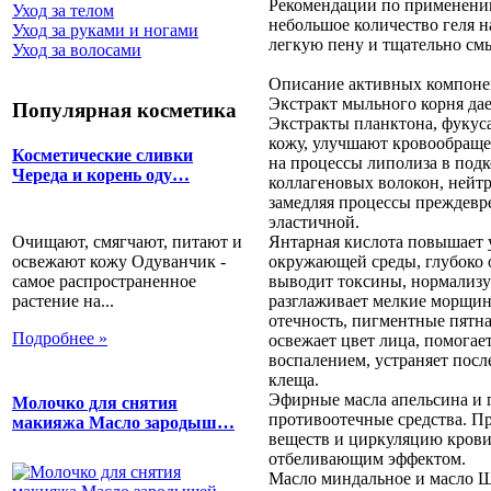
Рекомендации по применени
Уход за телом
небольшое количество геля н
Уход за руками и ногами
легкую пену и тщательно см
Уход за волосами
Описание активных компоне
Экстракт мыльного корня да
Популярная косметика
Экстракты планктона, фукус
кожу, улучшают кровообраще
Косметические сливки
на процессы липолиза в под
Череда и корень оду…
коллагеновых волокон, нейт
замедляя процессы преждевр
эластичной.
Очищают, смягчают, питают и
Янтарная кислота повышает 
освежают кожу Одуванчик -
окружающей среды, глубоко 
самое распространенное
выводит токсины, нормализуе
растение на...
разглаживает мелкие морщины
отечность, пигментные пятна
Подробнее »
освежает цвет лица, помога
воспалением, устраняет посл
клеща.
Эфирные масла апельсина и
Молочко для снятия
противоотечные средства. П
макияжа Масло зародыш…
веществ и циркуляцию крови
отбеливающим эффектом.
Масло миндальное и масло 