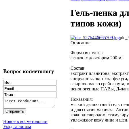
Гель-пенка д
типов кожи)
pic_
Описание
Форма выпуска:
флакон с дозатором 200 мл.
Состав:
Вопрос косметологу
экстракт планктона, экстрак
спирулины, экстракт фукуса,
эфирное масло грейпфрута, 
неионогенные ПАВы, Д-панте
Показания:
мягкий деликатный гель-пенк
и для снятия макияжа. Акти
кожи кислородом, стимулиру
увлажняют кожу лица и шеи, 
Новое в косметологии
Уход за лицом