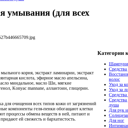
ля умывания (для всех
527b446665709.jpg
Категории 
Шампуни
Средства
т мыльного корня, экстракт ламинарии, экстракт
Восстано
 янтарная кислота, эфирное масло апельсина,
волос
масло миндальное, масло Ши, мягкие
Уход за к
нол, Konyac mannane, аллантоин, глицерин.
Уход за 
Средства 
Средства
а для очищения всех типов кожи от загрязнений
душа
вные компоненты геля-пенки обогащают клетки
Для рук и
ют процессы обмена веществ в ней, питают и
Солнцеза
придают ей свежесть и бархатистость.
Для ног
Интимная