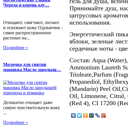
гель для душа, вспен
Череда и корень оду…
Принимайте душ, нас
цитрусовых ароматов
использования.
Очищают, смягчают, питают
и освежают кожу Одуванчик -
самое распространенное
Энергетический пик
растение на...
яблоки, зеленые лист
Подробнее »
сердечные ноты - цве
Состав: Aqua (Water),
Молочко для снятия
Ammonium Laureth Sul
макияжа Масло зародыш…
Trioleate,Parfum (Frag
Propanediol, Ethylhexy
(Mandarin) Peel Oil,Ci
Oil, Limonene, Citral,
(Red 4), CI 17200 (Re
Деликатно очищает даже
самую чувствительную кожу
...
Подробнее »