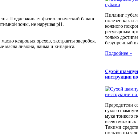
Пиллинг губам
ены. Поддерживает физиологический баланс
полезен как и 
тимной зоны, не нарушая pH.
кожного покров
регулярным пр
только достига
 масло кедровых орехов, экстракты зверобоя,
безупречный вид
е масла лимона, лайма и кипариса.
Подробнее »
Сухой шампун
инструкции п
Прародители с
сухого шампуня
мука тонкого п
всевозможных к
Такими средст
пользоваться че