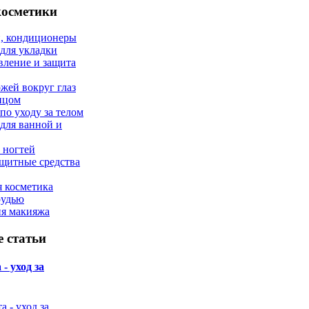
косметики
, кондиционеры
 для укладки
вление и защита
ожей вокруг глаз
лицом
по уходу за телом
 для ванной и
 ногтей
щитные средства
 косметика
рудью
ия макияжа
 статьи
- уход за