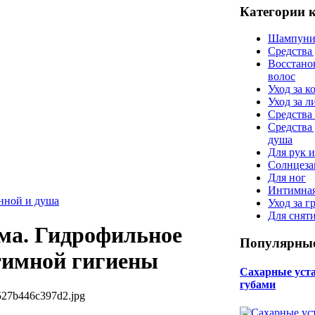
Категории 
Шампуни
Средства
Восстано
волос
Уход за к
Уход за 
Средства 
Средства
душа
Для рук и
Солнцеза
Для ног
Интимная
анной и душа
Уход за г
Для снят
ма. Гидрофильное
Популярные
тимной гигиены
Сахарные уста 
губами
527b446c397d2.jpg