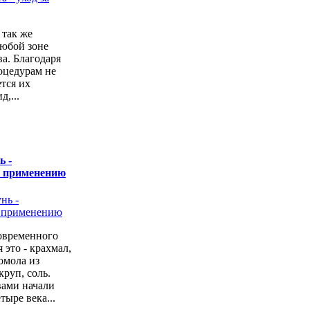
 так же
любой зоне
а. Благодаря
оцедурам не
ется их
,...
ь -
о применению
овременного
 это - крахмал,
омола из
руп, соль.
вами начали
тыре века...