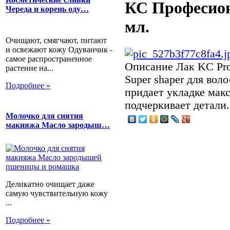
КС Професион
Череда и корень оду…
мл.
Очищают, смягчают, питают
и освежают кожу Одуванчик -
самое распространенное
Описание
Лак KC Pr
растение на...
Super shaper для вол
Подробнее »
придает укладке ма
подчеркивает детали.
Молочко для снятия
макияжа Масло зародыш…
Деликатно очищает даже
самую чувствительную кожу
...
Подробнее »