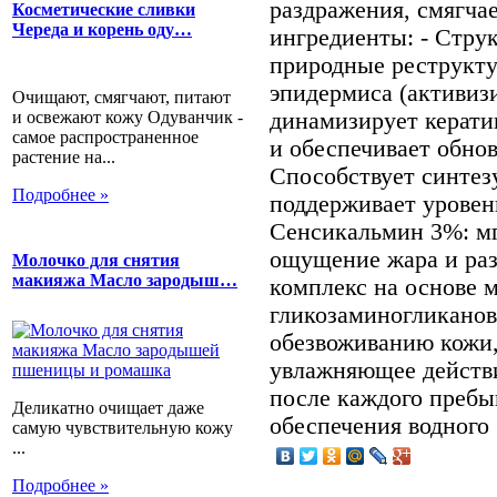
раздражения, смягча
Косметические сливки
Череда и корень оду…
ингредиенты: - Стру
природные реструкт
эпидермиса (активиз
Очищают, смягчают, питают
и освежают кожу Одуванчик -
динамизирует керат
самое распространенное
и обеспечивает обнов
растение на...
Способствует синтез
Подробнее »
поддерживает уровен
Сенсикальмин 3%: мг
ощущение жара и раз
Молочко для снятия
макияжа Масло зародыш…
комплекс на основе 
гликозаминогликанов
обезвоживанию кожи,
увлажняющее действ
после каждого пребы
Деликатно очищает даже
обеспечения водного
самую чувствительную кожу
...
Подробнее »