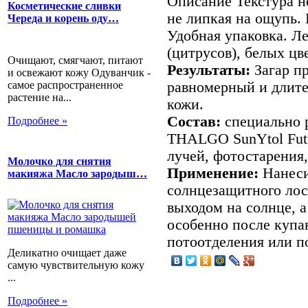
Описание
Текстура не
Косметические сливки
не липкая на ощупь. 
Череда и корень оду…
Удобная упаковка. Л
(цитрусов), белых цв
Очищают, смягчают, питают
Результаты:
Загар пр
и освежают кожу Одуванчик -
самое распространенное
равномерный и длите
растение на...
кожи.
Состав:
специально 
Подробнее »
THALGO SunYtol Futu
лучей, фотостарения
Молочко для снятия
Применение:
Нанеси
макияжа Масло зародыш…
солнцезащитного лос
выходом на солнце, а
особенно после купа
потоотделения или п
Деликатно очищает даже
самую чувствительную кожу
...
Подробнее »