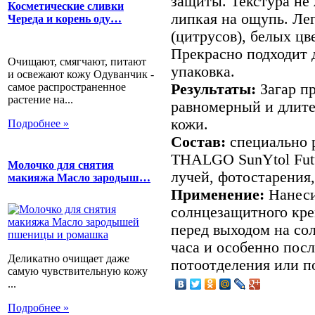
защиты. Текстура не 
Косметические сливки
липкая на ощупь. Ле
Череда и корень оду…
(цитрусов), белых цв
Прекрасно подходит д
Очищают, смягчают, питают
упаковка.
и освежают кожу Одуванчик -
самое распространенное
Результаты:
Загар пр
растение на...
равномерный и длите
кожи.
Подробнее »
Состав:
специально 
THALGO SunYtol Futu
Молочко для снятия
лучей, фотостарения
макияжа Масло зародыш…
Применение:
Нанеси
солнцезащитного кре
перед выходом на сол
часа и особенно посл
Деликатно очищает даже
потоотделения или п
самую чувствительную кожу
...
Подробнее »