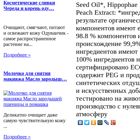
Косметические сливки
Seed Oil*, Hippophae 
Череда и корень оду…
Peach Extract: *ингр
результате органиче
компонентов имеют 
Очищают, смягчают, питают
и освежают кожу Одуванчик -
98.8 % компонентов 
самое распространенное
происхождение 99,9%
растение на...
ингредиентов имеют 
Подробнее »
100% ингредиентов н
сертифицировано EC
Молочко для снятия
содержит PEG и прод
макияжа Масло зародыш…
синтетических отдуш
и искусственных доб
тестировано на живо
производство с нуле
атмосферу
Деликатно очищает даже
самую чувствительную кожу
...
Подробнее »