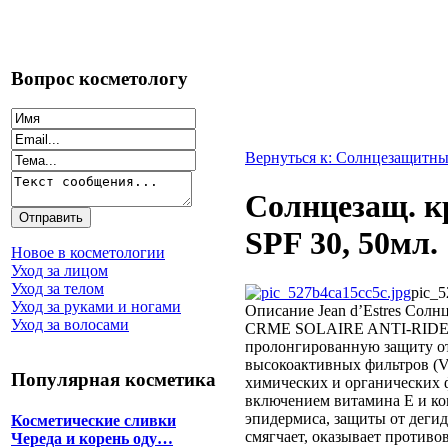
Вопрос косметологу
Вернуться к: Солнцезащитны
Солнцезащ. к
SPF 30, 50мл.
Новое в косметологии
Уход за лицом
Уход за телом
pic_5
Уход за руками и ногами
Описание
Jean d’Estres Сол
Уход за волосами
CRME SOLAIRE ANTI-RIDES 
пролонгированную защиту от
высокоактивных фильтров (Var
Популярная косметика
химических и органических ф
включением витамина Е и ком
эпидермиса, защиты от дегид
Косметические сливки
смягчает, оказывает противо
Череда и корень оду…