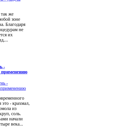
 так же
любой зоне
а. Благодаря
оцедурам не
ется их
,...
ь -
о применению
овременного
 это - крахмал,
омола из
руп, соль.
вами начали
тыре века...