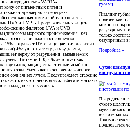
вные ингредиенты: - VARIA-
 кожу от пигментных пятен и
а также от чрезмерного перегрева -
Пиллинг губам
 обеспечивающая коже двойную защиту: -
полезен как и 
ами UVA и UVB, - Продолжительная защита,
кожного покров
свобождению фильтров UVA и UVB,
регулярным пр
ы (липосомы морского происхождения– без
только достига
ождаются в зависимости от солнечной
безупречный вид
на 15% : отражает UV и защищает от аллергии и
ракт сои) 4%: уплотняет структуру дермы,
Подробнее »
Защищает дерму от разрушений, вызываемых
лучей. - Витамин Е 0,5 %: действует как
х радикалов, защищает клеточные мембраны.
Сухой шампун
нения кожи. Уменьшает воспаление кожного
инструкции п
твием солнечных лучей. Предупреждает старение
ак часто, как это необходимо, избегать контакта
детей младше 6-ти месяцев.
Прародители с
сухого шампуня
мука тонкого п
всевозможных к
Такими средст
пользоваться че