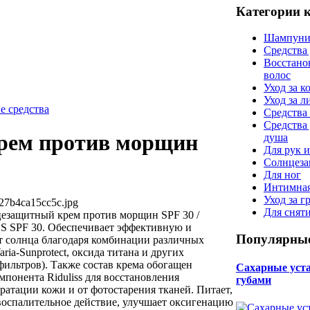
Категории 
Шампуни
Средства
Восстано
волос
Уход за к
Уход за 
е средства
Средства 
Средства
рем против морщин
душа
Для рук и
Солнцеза
Для ног
Интимная
Уход за г
27b4ca15cc5c.jpg
Для снят
нцезащитный крем против морщин SPF 30 /
SPF 30. Обеспечивает эффективную и
Популярные
 солнца благодаря комбинации различных
ia-Sunprotect, оксида титана и других
ильтров). Также состав крема обогащен
Сахарные уста 
понента Riduliss для восстановления
губами
ратации кожи и от фотостарения тканей. Питает,
воспалительное действие, улучшает оксигенацию