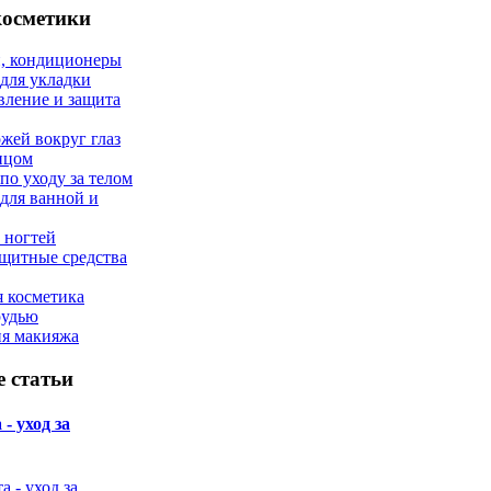
косметики
, кондиционеры
 для укладки
вление и защита
ожей вокруг глаз
лицом
по уходу за телом
 для ванной и
 ногтей
щитные средства
 косметика
рудью
ия макияжа
 статьи
- уход за