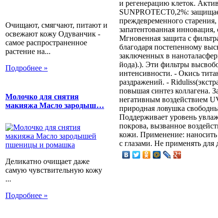
и регенерацию клеток. Акти
SUNPROTECT0,2%: защищает
преждевременного старения, 
Очищают, смягчают, питают и
запатентованная инновация,
освежают кожу Одуванчик -
Мгновенная защита с фильтр
самое распространенное
благодаря постепенному вы
растение на...
заключенных в наноталасфер
йода).). Эти фильтры высвоб
Подробнее »
интенсивности. - Окись тита
раздражений. - Riduliss(экст
повышая синтез коллагена. 
Молочко для снятия
негативным воздействием UV 
макияжа Масло зародыш…
природная ловушка свободны
Поддерживает уровень увлаж
покрова, вызванное воздейс
кожи. Применение: наносить т
с глазами. Не применять для 
Деликатно очищает даже
самую чувствительную кожу
...
Подробнее »