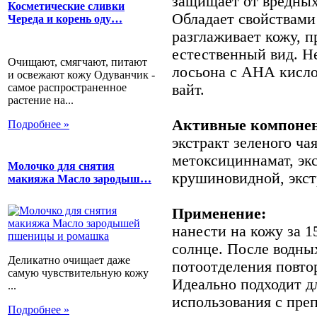
защищает от вредных
Косметические сливки
Обладает свойствами 
Череда и корень оду…
разглаживает кожу, п
естественный вид. Н
Очищают, смягчают, питают
лосьона с АНА кисл
и освежают кожу Одуванчик -
самое распространенное
вайт.
растение на...
Активные компоне
Подробнее »
экстракт зеленого ча
метоксициннамат, эк
Молочко для снятия
крушиновидной, экст
макияжа Масло зародыш…
Применение:
нанести на кожу за 1
солнце. После водны
Деликатно очищает даже
потоотделения повто
самую чувствительную кожу
Идеально подходит д
...
использования с пре
Подробнее »