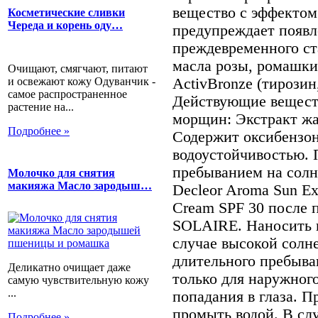
вещество с эффекто
Косметические сливки
Череда и корень оду…
предупреждает появл
преждевременного ст
масла розы, ромашки
Очищают, смягчают, питают
и освежают кожу Одуванчик -
ActivBronze (тирозин
самое распространенное
Действующие вещест
растение на...
морщин: Экстракт жа
Подробнее »
Содержит оксибензон
водоустойчивостью. 
пребыванием на солн
Молочко для снятия
макияжа Масло зародыш…
Decleor Aroma Sun Exp
Cream SPF 30 посл
SOLAIRE. Наносить к
случае высокой солн
длительного пребыва
Деликатно очищает даже
только для наружног
самую чувствительную кожу
...
попадания в глаза. П
промыть водой. В сл
Подробнее »