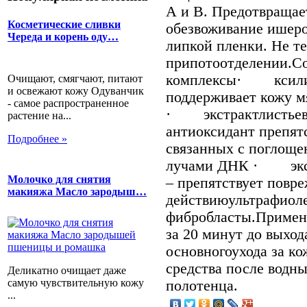
А и В. Предотвращае
Косметические сливки
обезвоживание ишеро
Череда и корень оду…
липкой пленки. Не т
припотоотделении.Со
комплексы· ксилито
Очищают, смягчают, питают
и освежают кожу Одуванчик
поддерживает кожу м
- самое распространенное
· экстрактлистьев 
растение на...
антиоксидант препят
Подробнее »
связанных с поглощ
лучами ДНК · экст
Молочко для снятия
– препятствует пов
макияжа Масло зародыш…
действиюультрафиоле
фибробласты.Примен
за 20 минут до выход
основногоухода за к
средства после водн
Деликатно очищает даже
самую чувствительную кожу
полотенца.
...