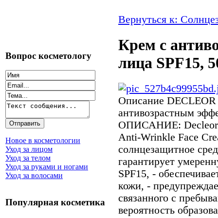
Вернуться к: Солнце
Крем с антив
Вопрос косметологу
лица SPF15, 5
Описание
DECLEOR К
антивозрастным эффе
ОПИСАНИЕ: Decleor A
Anti-Wrinkle Face Cr
Новое в косметологии
солнцезащитное средс
Уход за лицом
Уход за телом
гарантирует уме­рен
Уход за руками и ногами
SPF15, - обе­спечива
Уход за волосами
кожи, - пре­дупрежда
свя­занного с пребыва
Популярная косметика
вероятность образов