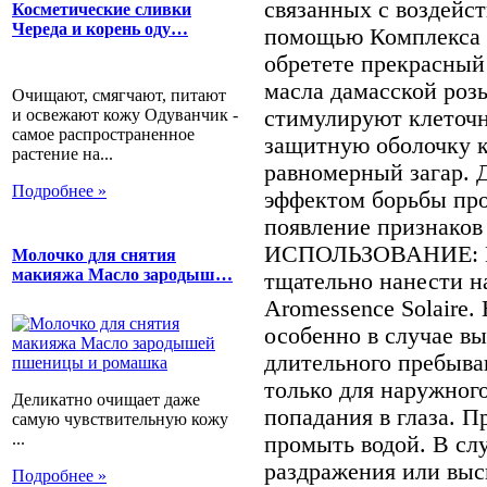
связанных с воздейст
Косметические сливки
Череда и корень оду…
помощью Компле­кса 
обре­тете прекрасный
масла дамасской роз
Очищают, смягчают, питают
и освежают кожу Одуванчик -
стимулируют клеточн
самое распространенное
защитную оболочку к
растение на...
равномерный загар. 
Подробнее »
эффектом борьбы про
появле­ние признако
ИСПОЛЬЗОВАНИЕ: Пе
Молочко для снятия
макияжа Масло зародыш…
тщательно нане­сти 
Aromessence Solaire.
особенно в слу­чае в
дли­тельного пребыва
только для наружного
Деликатно очищает даже
попадания в гла­за. 
самую чувствительную кожу
...
про­мыть водой. В сл
раздражения или выс
Подробнее »