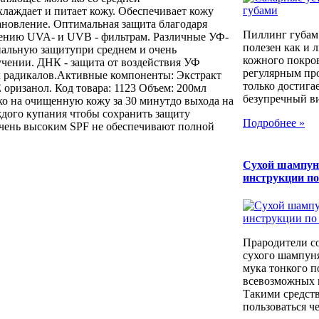
лаждает и питает кожу. Обеспечивает кожу
ановление. Оптимальная защита благодаря
Пиллинг губам
ению UVA- и UVB - фильтрам. Различные УФ-
полезен как и 
альную защитупри среднем и очень
кожного покров
чении. ДНК - защита от воздействия УФ
регулярным пр
 радикалов.Активные компоненты: Экстракт
только достига
 оризанол. Код товара: 1123 Объем: 200мл
безупречный вид
о на очищенную кожу за 30 минутдо выхода на
ждого купания чтобы сохранить защиту
Подробнее »
очень высоким SPF не обеспечивают полной
Сухой шампун
инструкции п
Прародители с
сухого шампуня
мука тонкого п
всевозможных к
Такими средст
пользоваться че