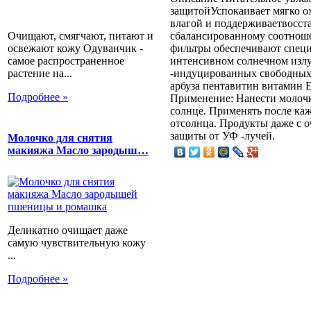
защитойУспокаивает мягко ох
влагой и поддерживаетвосст
Очищают, смягчают, питают и
сбалансированному соотнош
освежают кожу Одуванчик -
фильтры обеспечивают специ
самое распространенное
интенсивном солнечном излу
растение на...
-индуцированных свободных
арбуза пентавитин витамин Е
Подробнее »
Применение: Нанести молочк
солнце. Применять после ка
отсолнца. Продукты даже с 
защиты от УФ -лучей.
Молочко для снятия
макияжа Масло зародыш…
Деликатно очищает даже
самую чувствительную кожу
...
Подробнее »