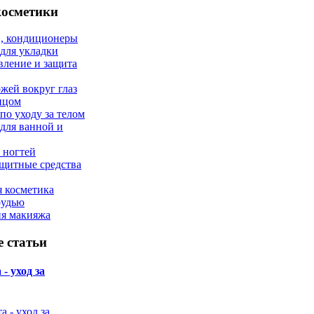
косметики
, кондиционеры
 для укладки
вление и защита
ожей вокруг глаз
лицом
по уходу за телом
 для ванной и
 ногтей
щитные средства
 косметика
рудью
ия макияжа
 статьи
- уход за