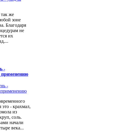
 так же
любой зоне
а. Благодаря
оцедурам не
ется их
,...
ь -
о применению
овременного
 это - крахмал,
омола из
руп, соль.
вами начали
тыре века...