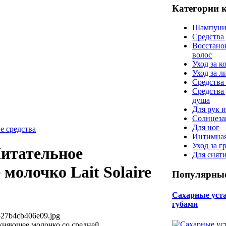
Категории 
Шампуни
Средства
Восстано
волос
Уход за к
Уход за 
Средства 
Средства
душа
Для рук и
Солнцеза
Для ног
е средства
Интимная
Уход за г
Питательное
Для снят
молочко Lait Solaire
Популярные
Сахарные уста 
губами
527b4cb406e09.jpg
няющее молочко со средней