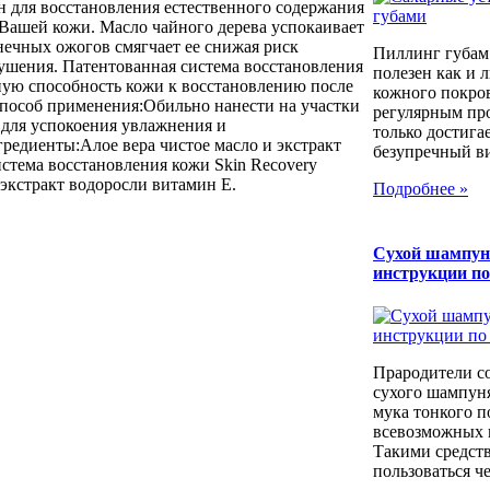
н для восстановления естественного содержания
Вашей кожи. Масло чайного дерева успокаивает
нечных ожогов смягчает ее снижая риск
Пиллинг губам
ушения. Патентованная система восстановления
полезен как и 
ную способность кожи к восстановлению после
кожного покров
Способ применения:Обильно нанести на участки
регулярным пр
для успокоения увлажнения и
только достига
редиенты:Алое вера чистое масло и экстракт
безупречный вид
стема восстановления кожи Skin Recovery
 экстракт водоросли витамин Е.
Подробнее »
Сухой шампун
инструкции п
Прародители с
сухого шампуня
мука тонкого п
всевозможных к
Такими средст
пользоваться че