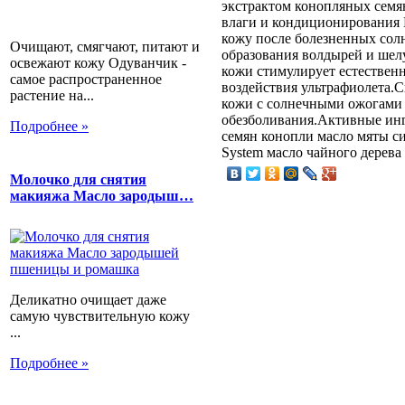
экстрактом конопляных семя
влаги и кондиционирования 
кожу после болезненных сол
Очищают, смягчают, питают и
образования волдырей и шел
освежают кожу Одуванчик -
кожи стимулирует естествен
самое распространенное
воздействия ультрафиолета.
растение на...
кожи с солнечными ожогами 
обезболивания.Активные инг
Подробнее »
семян конопли масло мяты си
System масло чайного дерева
Молочко для снятия
макияжа Масло зародыш…
Деликатно очищает даже
самую чувствительную кожу
...
Подробнее »