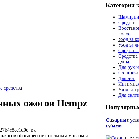
Категории 
Шампуни
Средства
Восстано
волос
Уход за к
Уход за 
Средства 
Средства
душа
Для рук и
Солнцеза
Для ног
Интимная
е средства
Уход за г
Для снят
ечных ожогов Hempz
Популярные
Сахарные уста 
губами
27b4c8ce1d0e.jpg
 ожогов обогащён питательным маслом и