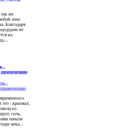
 так же
любой зоне
а. Благодаря
оцедурам не
ется их
,...
ь -
о применению
овременного
 это - крахмал,
омола из
руп, соль.
вами начали
тыре века...