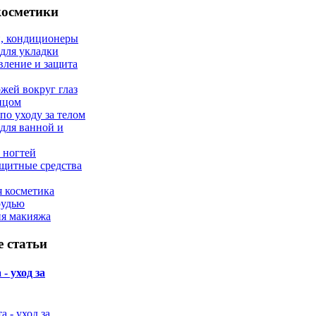
косметики
, кондиционеры
 для укладки
вление и защита
ожей вокруг глаз
лицом
по уходу за телом
 для ванной и
 ногтей
щитные средства
 косметика
рудью
ия макияжа
 статьи
- уход за