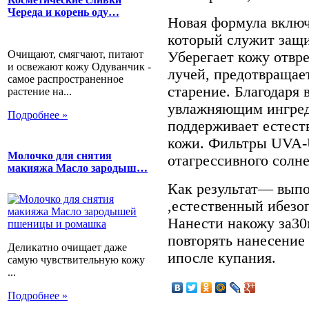
Череда и корень оду…
Новая формула включ
который служит защи
Очищают, смягчают, питают
Уберегает кожу отвр
и освежают кожу Одуванчик -
лучей, предотвращае
самое распространенное
старение. Благодаря 
растение на...
увлажняющим ингред
Подробнее »
поддерживает естест
кожи. Фильтры UVA
Молочко для снятия
отагрессивного солне
макияжа Масло зародыш…
Как результат— выпо
,естественный ибезо
Нанести накожу за30
повторять нанесение
Деликатно очищает даже
ипосле купания.
самую чувствительную кожу
...
Подробнее »