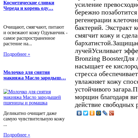
Косметические сливки
усиление превосходно
Череда и корень оду…
бережно позаботится
регенерации клеточн
бактерий. Экстракт к
Очищают, смягчают, питают
и освежают кожу Одуванчик -
смягчит кожу и сдела
самое распространенное
бархатистой.Защищае
растение на...
лучейУсиливает эффе
Подробнее »
Bronzing BoosterДля
насыщает ее кислоро
Молочко для снятия
стресса обеспечивае
макияжа Масло зародыш…
увлажняет кожу спос
устойчивого загара.
морщин благодаря в
действие свободных 
Деликатно очищает даже
самую чувствительную кожу
...
Подробнее »