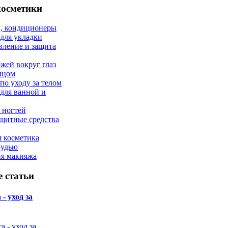
косметики
, кондиционеры
 для укладки
вление и защита
ожей вокруг глаз
лицом
по уходу за телом
 для ванной и
 ногтей
щитные средства
 косметика
рудью
ия макияжа
 статьи
- уход за