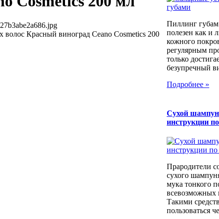
o Cosmetics 200 мл
Пиллинг губам
527b3abe2a686.jpg
полезен как и 
 волос Красный виноград Ceano Cosmetics 200
кожного покров
регулярным пр
только достига
безупречный вид
Подробнее »
Сухой шампун
инструкции п
Прародители с
сухого шампуня
мука тонкого п
всевозможных к
Такими средст
пользоваться че