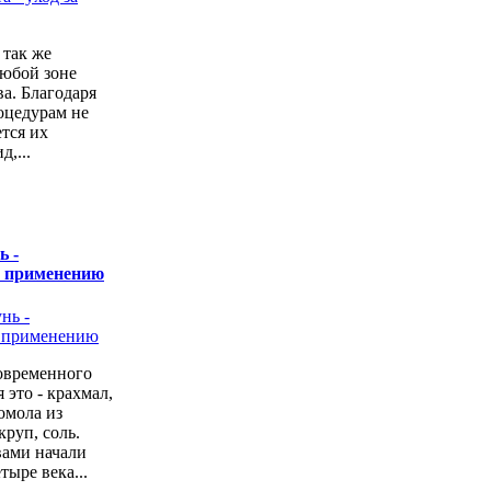
 так же
любой зоне
а. Благодаря
оцедурам не
ется их
,...
ь -
о применению
овременного
 это - крахмал,
омола из
руп, соль.
вами начали
тыре века...