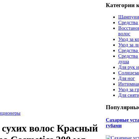
Категории 
Шампуни
Средства
Восстано
волос
Уход за к
Уход за 
Средства 
Средства
душа
Для рук и
Солнцеза
Для ног
Интимная
Уход за г
Для снят
Популярные
диционеры
Сахарные уста 
сухих волос Красный
губами