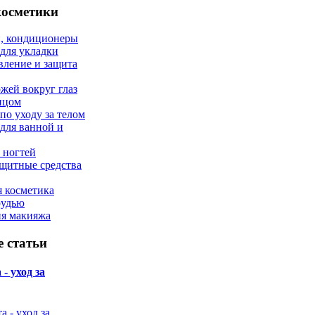
косметики
, кондиционеры
 для укладки
вление и защита
ожей вокруг глаз
лицом
по уходу за телом
 для ванной и
 ногтей
щитные средства
 косметика
рудью
ия макияжа
 статьи
- уход за