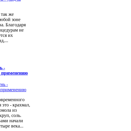
 так же
любой зоне
а. Благодаря
оцедурам не
ется их
,...
ь -
о применению
овременного
 это - крахмал,
омола из
руп, соль.
вами начали
тыре века...