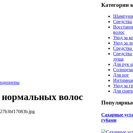
Категории 
Шампуни
Средства
Восстано
волос
Уход за к
Уход за 
Средства 
Средства
душа
Для рук и
Солнцеза
Для ног
Интимная
диционеры
Уход за г
Для снят
 нормальных волос
Популярные
527b3bf17083b.jpg
Сахарные уста 
губами