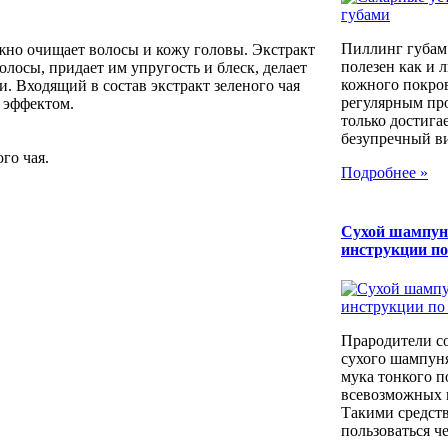
Пиллинг губам
но очищает волосы и кожу головы. Экстракт
полезен как и 
олосы, придает им упругость и блеск, делает
кожного покров
 Входящий в состав экстракт зеленого чая
регулярным пр
 эффектом.
только достига
безупречный вид
го чая.
Подробнее »
Сухой шампун
инструкции п
Прародители с
сухого шампуня
мука тонкого п
всевозможных к
Такими средст
пользоваться че