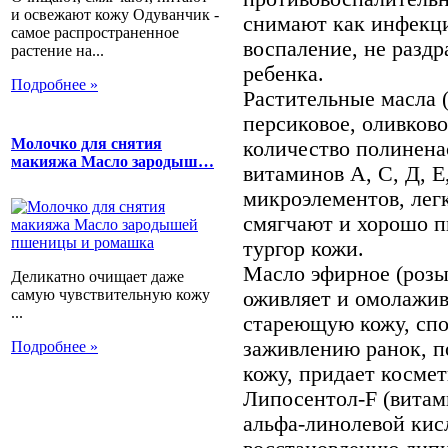
и освежают кожу Одуванчик -
снимают как инфекци
самое распространенное
воспаление, не разд
растение на...
ребенка.
Подробнее »
Растительные масла (
персиковое, оливков
Молочко для снятия
количество полинен
макияжа Масло зародыш…
витаминов А, С, Д, Е
микроэлементов, лег
смягчают и хорошо п
тургор кожи.
Масло эфирное (розы
Деликатно очищает даже
самую чувствительную кожу
оживляет и омолажив
...
стареющую кожу, спо
заживлению ранок, п
Подробнее »
кожу, придает космет
Липосентол-F (витам
альфа-линолевой кис