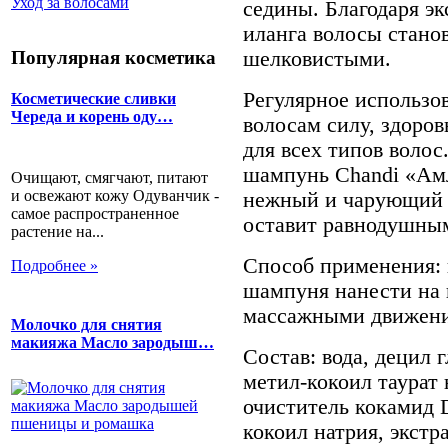
Уход за волосами
седины. Благодаря эк
иланга волосы стано
шелковистыми.
Популярная косметика
Регулярное использо
Косметические сливки
Череда и корень оду…
волосам силу, здоро
для всех типов воло
шампунь Chandi «Ам
Очищают, смягчают, питают
и освежают кожу Одуванчик -
нежный и чарующий а
самое распространенное
оставит равнодушны
растение на...
Способ применения: 
Подробнее »
шампуня нанести на 
массажными движени
Молочко для снятия
макияжа Масло зародыш…
Состав: вода, децил 
метил-кокоил таурат
очиститель кокамид
кокоил натрия, экстр