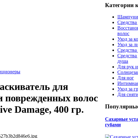
Категории 
Шампуни
Средства
Восстано
волос
Уход за к
Уход за 
Средства 
Средства
душа
Для рук и
диционеры
Солнцеза
Для ног
Интимная
аскиватель для
Уход за г
Для снят
 поврежденных волос
Популярные
sive Damage, 400 гр.
Сахарные уста 
губами
527b3b2d846e6.jpg