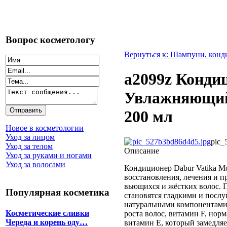
Вопрос косметологу
Вернуться к: Шампуни, кон
a2099z Конди
Увлажняющий
200 мл
Новое в косметологии
Уход за лицом
pic_
Уход за телом
Описание
Уход за руками и ногами
Уход за волосами
Кондиционер Dabur Vatika Mo
восстановления, лечения и п
вьющихся и жёстких волос. 
Популярная косметика
становятся гладкими и посл
натуральными компонентами
Косметические сливки
роста волос, витамин F, но
Череда и корень оду…
витамин Е, который замедляе