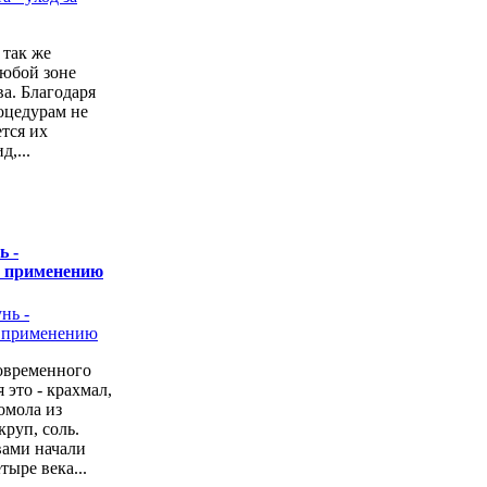
 так же
любой зоне
а. Благодаря
оцедурам не
ется их
,...
ь -
о применению
овременного
 это - крахмал,
омола из
руп, соль.
вами начали
тыре века...