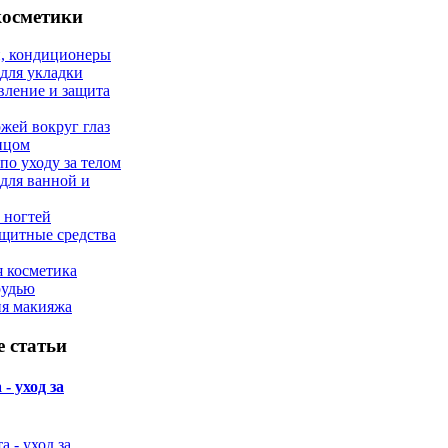
косметики
, кондиционеры
 для укладки
вление и защита
ожей вокруг глаз
лицом
по уходу за телом
 для ванной и
 ногтей
щитные средства
 косметика
рудью
ия макияжа
 статьи
- уход за