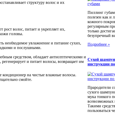
сстанавливает структуру волос и их
Пиллинг губам
полезен как и 
кожного покров
регулярным пр
т рост волос, питает и укрепляет их,
только достига
 кожи головы.
безупречный вид
ить необходимое увлажнение и питание сухих,
Подробнее »
гладкими и послушными.
ечебным средством, обладает антисептическими и
Сухой шампун
 регенерирует и питает волосы, возвращает им
инструкции п
е кондиционер на чистые влажные волосы.
 тщательно смойте.
Прародители с
сухого шампуня
мука тонкого п
всевозможных к
Такими средст
пользоваться че