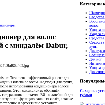
Категории 
Шампуни
Средства
Восстано
диционеры
волос
Уход за к
Уход за 
ционер для волос
Средства 
Средства
 с миндалём Dabur,
душа
Для рук и
Солнцеза
Для ног
Интимная
527b3bd86d4d5.jpg
Уход за г
Для снят
isture Treatment – эффективный рецепт для
Популярные
ридания блеска волосам. Подходит для сухих,
После использования кондиционера волосы
ушными. Этот кондиционер обогащён
Сахарные уста 
, содержащими витамин В6 - важнейший для
губами
рмализующий функцию сальных желёз, а также
т старение и эффективно устраняет