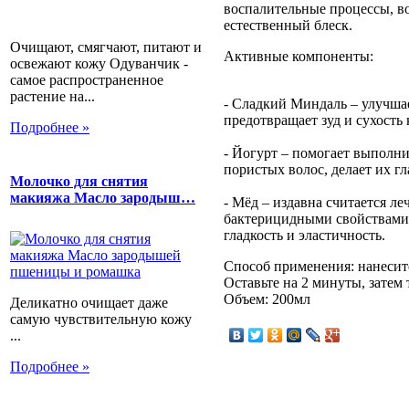
воспалительные процессы, во
естественный блеск.
Очищают, смягчают, питают и
Активные компоненты:
освежают кожу Одуванчик -
самое распространенное
растение на...
- Сладкий Миндаль – улучшае
предотвращает зуд и сухость
Подробнее »
- Йогурт – помогает выполн
пористых волос, делает их 
Молочко для снятия
макияжа Масло зародыш…
- Мёд – издавна считается л
бактерицидными свойствами,
гладкость и эластичность.
Способ применения: нанесит
Оставьте на 2 минуты, затем
Объем: 200мл
Деликатно очищает даже
самую чувствительную кожу
...
Подробнее »