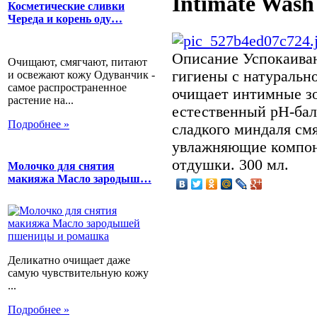
Intimate Was
Косметические сливки
Череда и корень оду…
Описание
Успокаиваю
Очищают, смягчают, питают
гигиены с натуральн
и освежают кожу Одуванчик -
самое распространенное
очищает интимные з
растение на...
естественный pH-бал
Подробнее »
сладкого миндаля см
увлажняющие компон
отдушки. 300 мл.
Молочко для снятия
макияжа Масло зародыш…
Деликатно очищает даже
самую чувствительную кожу
...
Подробнее »