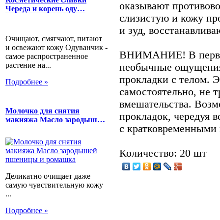
оказывают противово
Череда и корень оду…
слизистую и кожу п
и зуд, восстанавлив
Очищают, смягчают, питают
и освежают кожу Одуванчик -
ВНИМАНИЕ! В первы
самое распространенное
растение на...
необычные ощущения 
прокладки с телом. 
Подробнее »
самостоятельно, не 
вмешательства. Возм
Молочко для снятия
прокладок, чередуя в
макияжа Масло зародыш…
с кратковременными п
Количество: 20 шт
Деликатно очищает даже
самую чувствительную кожу
...
Подробнее »