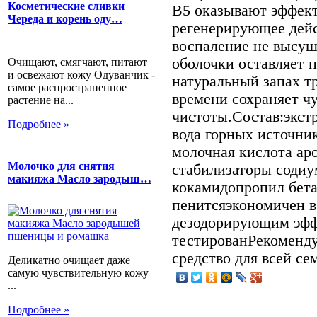
Косметические сливки
В5 оказывают эффект
Череда и корень оду…
регенерирующее дейс
воспаление не высуш
оболочки оставляет 
Очищают, смягчают, питают
и освежают кожу Одуванчик -
натуральный запах тр
самое распространенное
времени сохраняет ч
растение на...
чистоты.Состав:экст
Подробнее »
вода горных источни
молочная кислота ар
Молочко для снятия
стабилизаторы содиу
макияжа Масло зародыш…
кокамидопропил бет
пенитсяэкономичен в
дезодорирующим эфф
тестированРекоменду
средство для всей се
Деликатно очищает даже
самую чувствительную кожу
...
Подробнее »