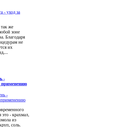
 так же
любой зоне
а. Благодаря
оцедурам не
ется их
,...
ь -
о применению
овременного
 это - крахмал,
омола из
руп, соль.