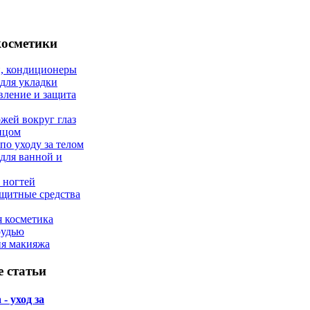
косметики
, кондиционеры
 для укладки
вление и защита
ожей вокруг глаз
лицом
по уходу за телом
 для ванной и
 ногтей
щитные средства
 косметика
рудью
ия макияжа
 статьи
- уход за