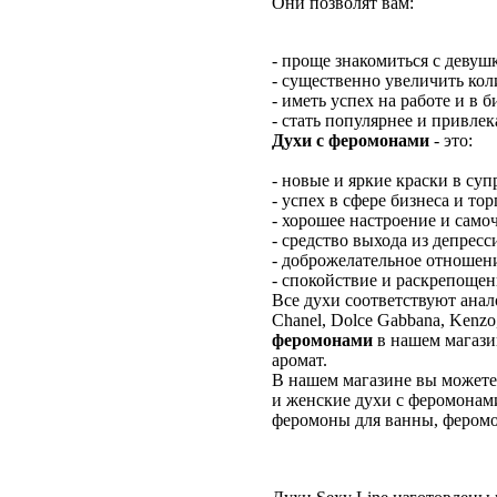
Они позволят вам:
- проще знакомиться с девуш
- существенно увеличить кол
- иметь успех на работе и в б
- стать популярнее и привлек
Духи с феромонами
- это:
- новые и яркие краски в су
- успех в сфере бизнеса и тор
- хорошее настроение и само
- средство выхода из депресс
- доброжелательное отноше
- спокойствие и раскрепощен
Все духи соответствуют анал
Chanel, Dolce Gabbana, Kenz
феромонами
в нашем магази
аромат.
В нашем магазине вы можете
и женские духи с феромонам
феромоны для ванны, феромо