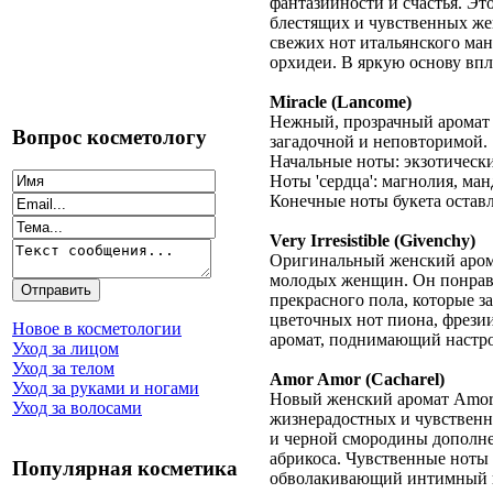
фантазийности и счастья. Эт
блестящих и чувственных же
свежих нот итальянского ма
орхидеи. В яркую основу вп
Miracle (Lancome)
Нежный, прозрачный аромат
Вопрос косметологу
загадочной и неповторимой.
Начальные ноты: экзотически
Ноты 'сердца': магнолия, ман
Конечные ноты букета остав
Very Irresistible (Givenchy)
Оригинальный женский аромат
молодых женщин. Он понрав
прекрасного пола, которые з
цветочных нот пиона, фрезии
Новое в косметологии
аромат, поднимающий настро
Уход за лицом
Уход за телом
Amor Amor (Cacharel)
Уход за руками и ногами
Новый женский аромат Amor 
Уход за волосами
жизнерадостных и чувственн
и черной смородины дополн
абрикоса. Чувственные ноты 
Популярная косметика
обволакивающий интимный 