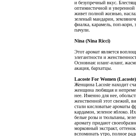
и безупречный вкус. Блестя
оптимистичной и уверенной в
живет полной жизнью, насла
зеленый мандарин, земляничн
фиалка, карамель, поп-корн,
пачули.
Nina (Nina Ricci)
Этот аромат является вопло
элегантности и женственност
Основная: иланг-иланг, жасми
акация, бархатцы.
Lacoste For Women (Lacoste)
Женщина Lacoste находит сч
женщина любящая и непремен
нее. Именно для нее, обольс
женственной этот свежий, в
стали кисловатые ароматы фр
кардамон, зеленое яблоко. 
белые розы и тюльпаны, зел
аромату придают своеобразие
морковный экстракт, оттенок
вспоминать утро, полное рад