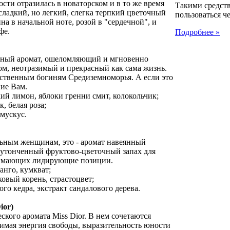
ти отразилась в новаторском и в то же время
Такими средст
сладкий, но легкий, слегка терпкий цветочный
пользоваться че
на в начальной ноте, розой в "сердечной", и
фе.
Подробнее »
чный аромат, ошеломляющий и мгновенно
м, неотразимый и прекрасный как сама жизнь.
вственным богиням Средиземноморья. А если это
ние Вам.
ий лимон, яблоки гренни смит, колокольчик;
, белая роза;
 мускус.
льным женщинам, это - аромат навеянный
 утонченный фруктово-цветочный запах для
анимающих лидирующие позиции.
анго, кумкват;
ковый корень, страстоцвет;
го кедра, экстракт сандалового дерева.
ior)
ского аромата Miss Dior. В нем сочетаются
тимая энергия свободы, выразительность юности