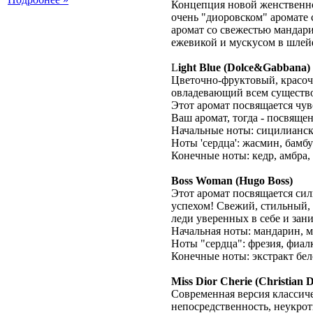
Концепция новой женственнос
очень "диоровском" аромате 
аромат со свежестью мандари
ежевикой и мускусом в шлей
L
ight Blue (Dolce&Gabbana)
Цветочно-фруктовый, красо
овладевающий всем существо
Этот аромат посвящается чу
Ваш аромат, тогда - посвяще
Начальные ноты: сицилианск
Ноты 'сердца': жасмин, бамбук
Конечные ноты: кедр, амбра,
Boss Woman (Hugo Boss)
Этот аромат посвящается си
успехом! Свежий, стильный,
леди уверенных в себе и з
Начальная ноты: мандарин, м
Ноты "сердца": фрезия, фиал
Конечные ноты: экстракт бело
Miss Dior Cherie (Christian D
Современная версия классиче
непосредственность, неукро