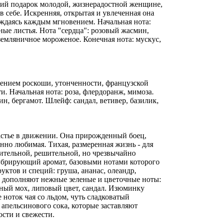
щий подарок молодой, жизнерадостной женщине,
 себе. Искренняя, открытая и увлеченная она
ждаясь каждым мгновением. Начальная нота:
ые листья. Нота "сердца": розовый жасмин,
 земляничное мороженое. Конечная нота: мускус,
щением роскоши, утонченности, французской
и. Начальная нота: роза, флердоранж, мимоза.
н, бергамот. Шлейф: сандал, ветивер, базилик,
астье в движении. Она прирожденный боец,
но любимая. Тихая, размеренная жизнь - для
тительной, решительной, но чрезвычайно
ибрирующий аромат, базовыми нотами которого
уктов и специй: груша, ананас, олеандр,
Их дополняют нежные зеленые и цветочные ноты:
еный мох, липовый цвет, сандал. Изюминку
 ноток чая со льдом, чуть сладковатый
 апельсинового сока, которые заставляют
ости и свежести.