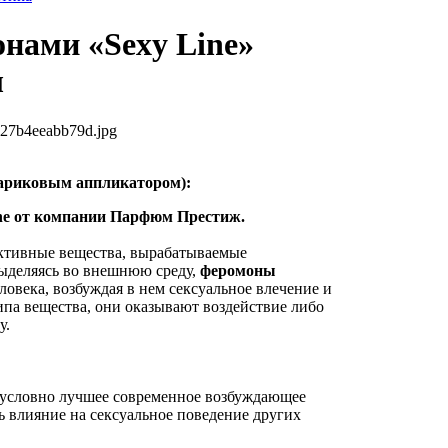
онами «Sexy Line»
л
527b4eeabb79d.jpg
шариковым аппликатором):
ine от компании Парфюм Престиж.
ктивные вещества, вырабатываемые
ыделяясь во внешнюю среду,
феромоны
ловека, возбуждая в нем сексуальное влечение и
ипа вещества, они оказывают воздействие либо
у.
езусловно лучшее современное возбуждающее
ь влияние на сексуальное поведение других