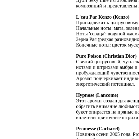
Духи Sexy Line изготовлены
композиций и представлены 
L'eau Par Kenzo (Kenzo)
Принадлежит к цитрусовому 
Начальные ноты: мята, зелен
Ноты 'сердца': водяной жасм
Зерна Рая (редкая разновидно
Конечные ноты: цветок муску
Pure Poison (Christian Dior)
Свежий цитрусовый, чуть сл
нотами и штрихами амбры и 
пробуждающий чувственност
Аромат подчеркивает индиви
энергетический потенциал.
Hypnose (Lancome)
Этот аромат создан для женщ
обратить внимание любимого
букет опирается на пряные н
вплетены цветочные штрихи 
Promesse (Cacharel)
Новинка осени 2005 года. Pr