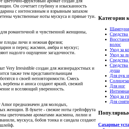
от цветочно-фруктовый аромат создан для
нщин. Он сочетает глубину и изысканность
ндарина с интенсивным и взрывным запахом
летены чувственные ноты мускуса и пряные туи.
Категории 
Шампуни
 для романтичной и чувственной женщины,
Средства
Восстано
е плоды личи и нежная фрезия;
волос
дарин и перец; жасмин, амбра и мускус;
Уход за к
ляют надолго ощущение загадочности.
Уход за 
Средства 
Средства
 Very Irresistible создан для жизнерадостных и
душа
ится также тем представительницам
Для рук и
аботятся о своей неповторимости. Смесь
Солнцеза
, вербены и аниса создают яркий, свежий
Для ног
ение и вселяющий уверенность.
Интимная
Уход за г
Для снят
Amor предназначен для молодых,
ых женщин. В букете - свежие ноты грейпфрута
Популярные
ены цветочными ароматами жасмина, лилии и
ванили, мускуса, бобов тонка и сандала создают
Сахарные уста 
шлейф.