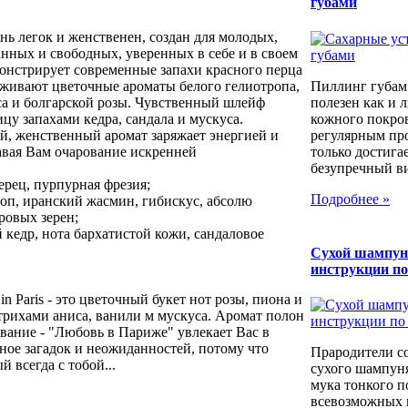
губами
ь легок и женственен, создан для молодых,
нных и свободных, уверенных в себе и в своем
монстрирует современные запахи красного перца
Пиллинг губам
аживают цветочные ароматы белого гелиотропа,
полезен как и 
са и болгарской розы. Чувственный шлейф
кожного покров
цу запахами кедра, сандала и мускуса.
регулярным пр
, женственный аромат заряжает энергией и
только достига
авая Вам очарование искренней
безупречный вид
рец, пурпурная фрезия;
Подробнее »
роп, иранский жасмин, гибискус, абсолю
ровых зерен;
кедр, нота бархатистой кожи, сандаловое
Сухой шампун
инструкции п
 Paris - это цветочный букет нот розы, пиона и
трихами аниса, ванили м мускуса. Аромат полон
вание - "Любовь в Париже" увлекает Вас в
ное загадок и неожиданностей, потому что
Прародители с
й всегда с тобой...
сухого шампуня
мука тонкого п
всевозможных к