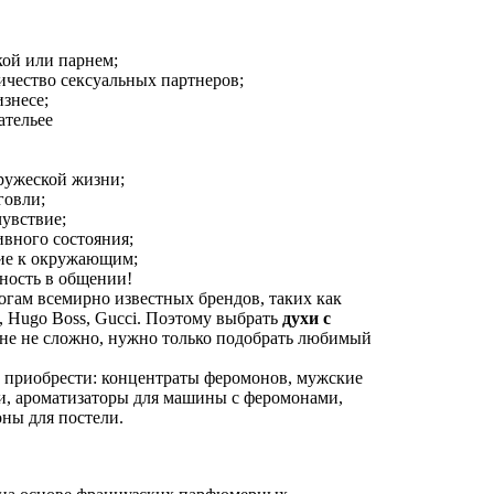
кой или парнем;
ичество сексуальных партнеров;
изнесе;
ательее
пружеской жизни;
говли;
чувствие;
ивного состояния;
ние к окружающим;
ность в общении!
огам всемирно известных брендов, таких как
o, Hugo Boss, Gucci. Поэтому выбрать
духи с
не не сложно, нужно только подобрать любимый
 приобрести: концентраты феромонов, мужские
и, ароматизаторы для машины с феромонами,
ны для постели.