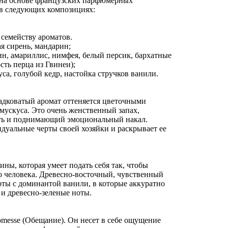
 на основе французских парфюмерных
в следующих композициях:
семейству ароматов.
ая сирень, мандарин;
ин, амариллис, нимфея, белый персик, бархатные
сть перца из Гвинеи);
са, голубой кедр, настойка стручков ванили.
адковатый аромат оттеняется цветочными
мускуса. Это очень женственный запах,
ь и поднимающий эмоциональный накал.
дуальные черты своей хозяйки и раскрывает ее
ины, которая умеет подать себя так, чтобы
 человека. Древесно-восточный, чувственный
оты с доминантой ванили, в которые аккуратно
и древесно-зеленые ноты.
omesse (Обещание). Он несет в себе ощущение