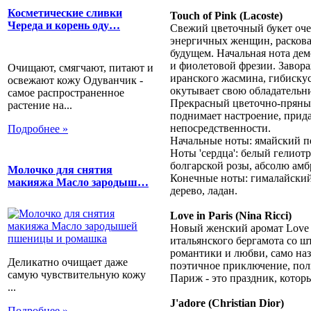
Косметические сливки
Touch of Pink (Lacoste)
Череда и корень оду…
Свежий цветочный букет очен
энергичных женщин, раскова
будущем. Начальная нота де
и фиолетовой фрезии. Завор
Очищают, смягчают, питают и
иранского жасмина, гибиску
освежают кожу Одуванчик -
окутывает свою обладательни
самое распространенное
Прекрасный цветочно-пряный
растение на...
поднимает настроение, прид
непосредственности.
Подробнее »
Начальные ноты: ямайский пе
Ноты 'сердца': белый гелиот
болгарской розы, абсолю амб
Молочко для снятия
Конечные ноты: гималайский 
макияжа Масло зародыш…
дерево, ладан.
Love in Paris (Nina Ricci)
Новый женский аромат Love in
итальянского бергамота со ш
романтики и любви, само наз
Деликатно очищает даже
поэтичное приключение, пол
самую чувствительную кожу
Париж - это праздник, которы
...
J'adore (Christian Dior)
Подробнее »