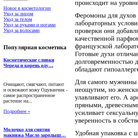
происходит на уровне
Новое в косметологии
Уход за лицом
Феромоны для духов 
Уход за телом
лабораторных услови
Уход за руками и ногами
проверки они добавл
Уход за волосами
качественной парфю
французской лаборат
Популярная косметика
Готовые духи отлича
Косметические сливки
долговременностью д
Череда и корень оду…
обладают гипоаллерг
Для самого мужчины 
Очищают, смягчают, питают
неощутим, но женск
и освежают кожу Одуванчик -
самое распространенное
улавливают его. А а
растение на...
пряными, древесным
Подробнее »
усиливает сексуальн
уверенность в собств
Молочко для снятия
Удобная упаковка с 
макияжа Масло зародыш…