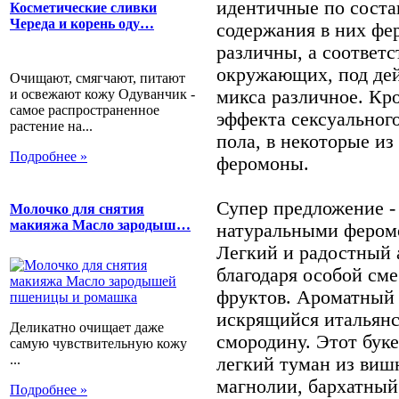
идентичные по соста
Косметические сливки
Череда и корень оду…
содержания в них фе
различны, а соответ
окружающих, под дей
Очищают, смягчают, питают
и освежают кожу Одуванчик -
микса различное. Кро
самое распространенное
эффекта сексуальног
растение на...
пола, в некоторые и
Подробнее »
феромоны.
Супер предложение - 
Молочко для снятия
макияжа Масло зародыш…
натуральными феромо
Легкий и радостный 
благодаря особой см
фруктов. Ароматный 
искрящийся итальян
Деликатно очищает даже
смородину. Этот бук
самую чувствительную кожу
...
легкий туман из вишн
магнолии, бархатный
Подробнее »