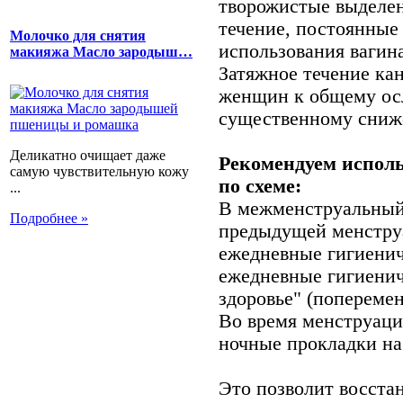
творожистые выделен
течение, постоянные
Молочко для снятия
использования вагина
макияжа Масло зародыш…
Затяжное течение ка
женщин к общему ос
существенному сниж
Деликатно очищает даже
Рекомендуем исполь
самую чувствительную кожу
по схеме:
...
В межменструальный 
Подробнее »
предыдущей менструа
ежедневные гигиенич
ежедневные гигиени
здоровье" (поперемен
Во время менструаци
ночные прокладки на
Это позволит восста