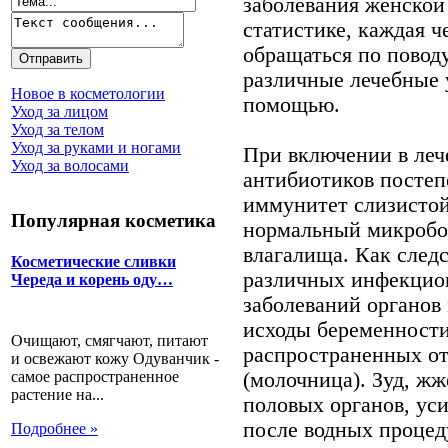
заболевания женской
статистике, каждая 
обращаться по повод
различные лечебные 
Новое в косметологии
помощью.
Уход за лицом
Уход за телом
Уход за руками и ногами
При включении в ле
Уход за волосами
антибиотиков посте
иммунитет слизистой
Популярная косметика
нормальный микробоц
влагалища. Как след
Косметические сливки
различных инфекцио
Череда и корень оду…
заболеваний органов 
исходы беременности
Очищают, смягчают, питают
распространенных от
и освежают кожу Одуванчик -
самое распространенное
(молочница). Зуд, ж
растение на...
половых органов, ус
после водных процеду
Подробнее »