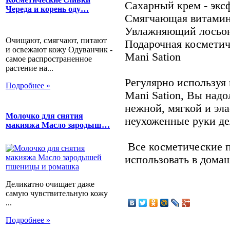
Сахарный крем - экс
Череда и корень оду…
Смягчающая витаминн
Увлажняющий лосьон
Очищают, смягчают, питают
Подарочная косметич
и освежают кожу Одуванчик -
Mani Sation
самое распространенное
растение на...
Регулярно используя
Подробнее »
Mani Sation, Вы надо
нежной, мягкой и эл
Молочко для снятия
неухоженные руки де
макияжа Масло зародыш…
Все косметические п
использовать в дома
Деликатно очищает даже
самую чувствительную кожу
...
Подробнее »