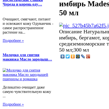
имбирь Mades 
Череда и корень оду…
50 мл
Очищают, смягчают, питают
и освежают кожу Одуванчик -
самое распространенное
Описание
Натуральны
растение на...
имбирь, бергамот, ко
Подробнее »
средиземноморские т
50 мл;300 мл
Молочко для снятия
макияжа Масло зародыш…
Деликатно очищает даже
самую чувствительную кожу
...
Подробнее »