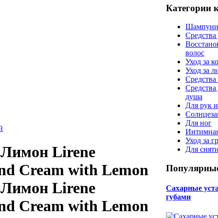
Категории 
Шампуни
Средства
Восстано
волос
Уход за к
Уход за 
Средства 
Средства
душа
Для рук и
Солнцеза
Для ног
й
Интимная
Уход за г
 Лимон Lirene
Для снят
nd Cream with Lemon
Популярные
 Лимон Lirene
Сахарные уста 
губами
nd Cream with Lemon