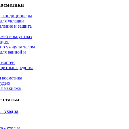
косметики
, кондиционеры
 для укладки
вление и защита
ожей вокруг глаз
лицом
по уходу за телом
 для ванной и
 ногтей
щитные средства
 косметика
рудью
ия макияжа
 статьи
- уход за