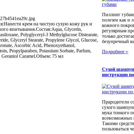
Пиллинг губам
527b4541ea29c.jpg
полезен как и 
:Нанести крем на чистую сухую кожу рук и
кожного покров
ного впитывания.Состав:Aqua, Glycerin,
регулярным пр
siloxane, Polyglyceryl-3 Methylglucose Distearate,
только достига
eride, Glyceryl Stearate, Propylene Glycol, Glucose,
безупречный вид
ronate, Ascorbic Acid, Phenoxyethanol,
n, Propylparaben, Potassium Sorbate, Parfum,
Подробнее »
l, Geraniol Caramel.Объем: 75 мл
Сухой шампун
инструкции п
Прародители с
сухого шампуня
мука тонкого п
всевозможных к
Такими средст
пользоваться че