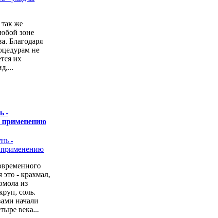
 так же
любой зоне
а. Благодаря
оцедурам не
ется их
,...
ь -
о применению
овременного
 это - крахмал,
омола из
руп, соль.
вами начали
тыре века...