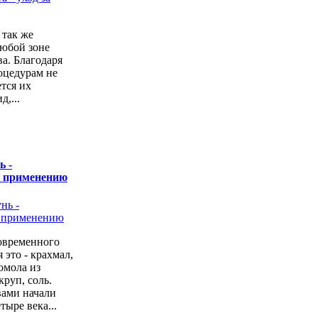
 так же
любой зоне
а. Благодаря
оцедурам не
ется их
,...
ь -
о применению
овременного
 это - крахмал,
омола из
руп, соль.
вами начали
тыре века...