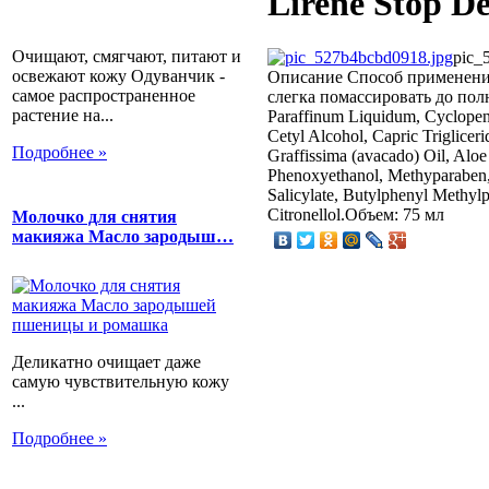
Lirene Stop D
Очищают, смягчают, питают и
pic_
освежают кожу Одуванчик -
Описание
Способ применения
самое распространенное
слегка помассировать до пол
растение на...
Paraffinum Liquidum, Cyclopent
Cetyl Alcohol, Capric Triglicer
Подробнее »
Graffissima (avacado) Oil, Al
Phenoxyethanol, Methyparaben
Salicylate, Butylphenyl Methylp
Citronellol.Объем: 75 мл
Молочко для снятия
макияжа Масло зародыш…
Деликатно очищает даже
самую чувствительную кожу
...
Подробнее »