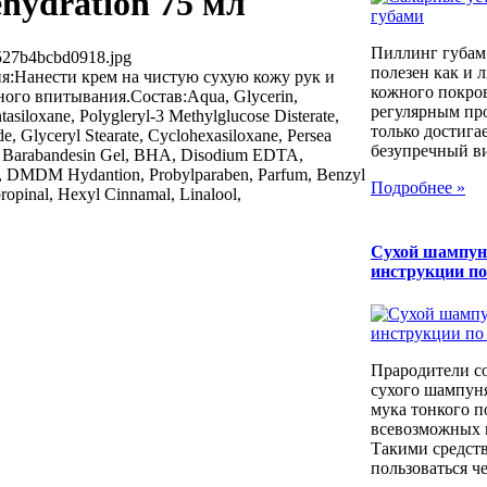
ehydration 75 мл
Пиллинг губам
527b4bcbd0918.jpg
полезен как и 
:Нанести крем на чистую сухую кожу рук и
кожного покров
ного впитывания.Состав:Aqua, Glycerin,
регулярным пр
asiloxane, Polygleryl-3 Methylglucose Disterate,
только достига
ide, Glyceryl Stearate, Cyclohexasiloxane, Persea
безупречный вид
oe Barabandesin Gel, BHA, Disodium EDTA,
, DMDM Hydantion, Probylparaben, Parfum, Benzyl
Подробнее »
ropinal, Hexyl Cinnamal, Linalool,
Сухой шампун
инструкции п
Прародители с
сухого шампуня
мука тонкого п
всевозможных к
Такими средст
пользоваться че