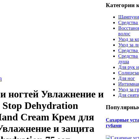
Категории 
Шампуни
Средства
Восстано
волос
Уход за к
Уход за 
Средства 
Средства
душа
Для рук и
Солнцеза
Для ног
й
Интимная
Уход за г
 и ногтей Увлажнение и
Для снят
 Stop Dehydration
Популярные
 Hand Cream Крем для
Сахарные уста 
губами
 Увлажнение и защита