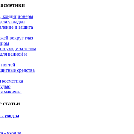
косметики
, кондиционеры
 для укладки
вление и защита
ожей вокруг глаз
лицом
по уходу за телом
 для ванной и
 ногтей
щитные средства
 косметика
рудью
ия макияжа
 статьи
- уход за