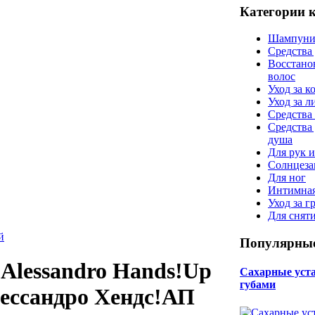
Категории 
Шампуни
Средства
Восстано
волос
Уход за к
Уход за 
Средства 
Средства
душа
Для рук и
Солнцеза
Для ног
Интимная
Уход за г
Для снят
й
Популярные
 Alessandro Hands!Up
Сахарные уста 
губами
лессандро Хендс!АП