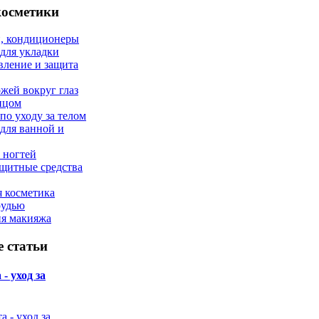
косметики
, кондиционеры
 для укладки
вление и защита
ожей вокруг глаз
лицом
по уходу за телом
 для ванной и
 ногтей
щитные средства
 косметика
рудью
ия макияжа
 статьи
- уход за