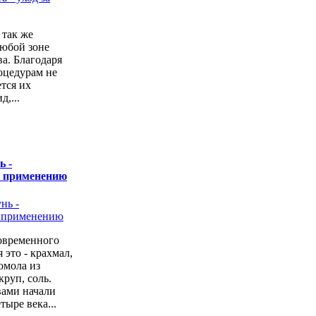
 так же
любой зоне
а. Благодаря
оцедурам не
ется их
,...
ь -
о применению
овременного
 это - крахмал,
омола из
руп, соль.
вами начали
тыре века...