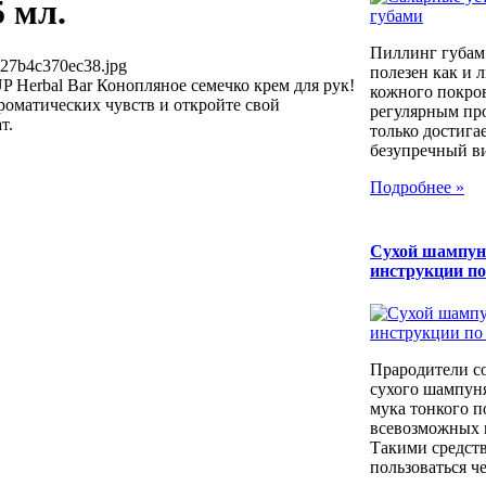
 мл.
Пиллинг губам
527b4c370ec38.jpg
полезен как и 
P Herbal Bar Конопляное семечко крем для рук!
кожного покров
роматических чувств и откройте свой
регулярным пр
т.
только достига
безупречный вид
Подробнее »
Сухой шампун
инструкции п
Прародители с
сухого шампуня
мука тонкого п
всевозможных к
Такими средст
пользоваться че