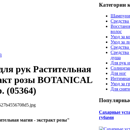
Категории 
Шампуни
Средства
Восстано
волос
Уход за к
Уход за 
Средства 
Средства
й
душа
Для рук и
 для рук Растительная
Солнцеза
Для ног
ракт розы BOTANICAL
Интимная
Уход за г
. (05364)
Для снят
Популярные
527b4556708d5.jpg
Сахарные уста 
губами
ительная магия - экстракт розы"