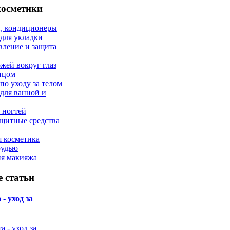
косметики
, кондиционеры
 для укладки
вление и защита
ожей вокруг глаз
лицом
по уходу за телом
 для ванной и
 ногтей
щитные средства
 косметика
рудью
ия макияжа
 статьи
- уход за