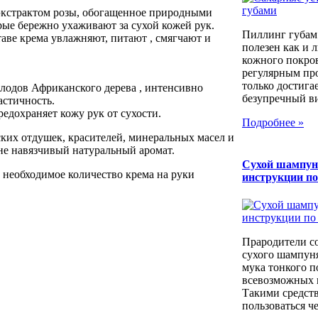
 экстрактом розы, обогащенное природными
рые бережно ухаживают за сухой кожей рук.
Пиллинг губам
аве крема увлажняют, питают , смягчают и
полезен как и 
кожного покров
регулярным пр
только достига
плодов Африканского дерева , интенсивно
безупречный вид
астичность.
редохраняет кожу рук от сухости.
Подробнее »
ких отдушек, красителей, минеральных масел и
не навязчивый натуральный аромат.
Сухой шампун
 необходимое количество крема на руки
инструкции п
Прародители с
сухого шампуня
мука тонкого п
всевозможных к
Такими средст
пользоваться че