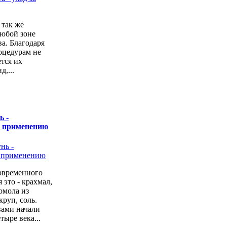
 так же
любой зоне
а. Благодаря
оцедурам не
ется их
,...
ь -
о применению
овременного
 это - крахмал,
омола из
руп, соль.
вами начали
тыре века...