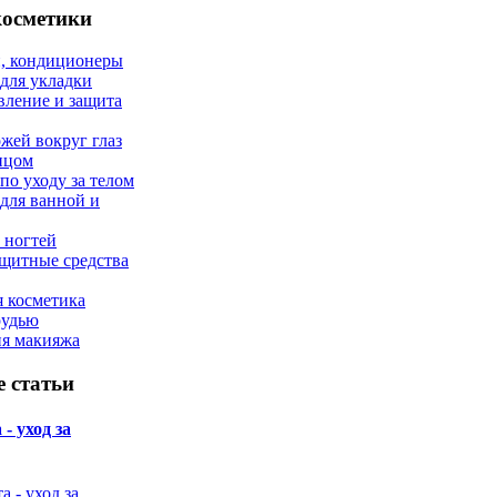
косметики
, кондиционеры
 для укладки
вление и защита
ожей вокруг глаз
лицом
по уходу за телом
 для ванной и
 ногтей
щитные средства
 косметика
рудью
ия макияжа
 статьи
- уход за