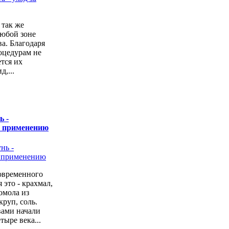
 так же
любой зоне
а. Благодаря
оцедурам не
ется их
,...
ь -
о применению
овременного
 это - крахмал,
омола из
руп, соль.
вами начали
тыре века...