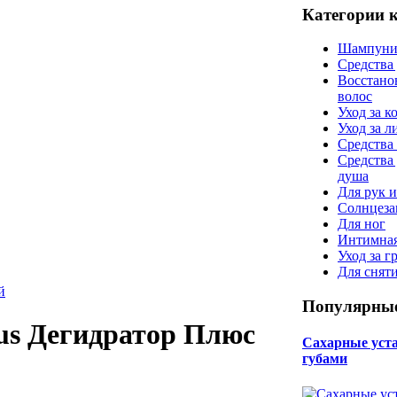
Категории 
Шампуни
Средства
Восстано
волос
Уход за к
Уход за 
Средства 
Средства
душа
Для рук и
Солнцеза
Для ног
Интимная
Уход за г
Для снят
й
Популярные
lus Дегидратор Плюс
Сахарные уста 
губами