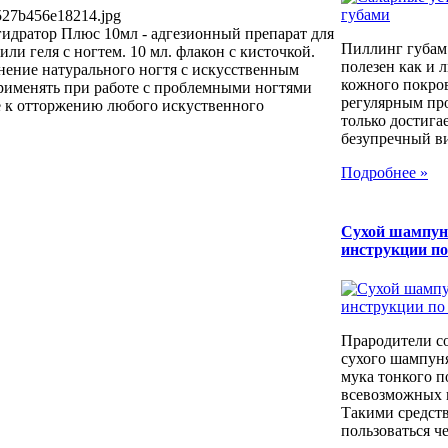
527b456e18214.jpg
гидратор Плюс 10мл - адгезионный препарат для
Пиллинг губам
ли геля с ногтем. 10 мл. флакон с кисточкой.
полезен как и 
нение натурального ногтя с искусственным
кожного покров
рименять при работе с проблемными ногтями
регулярным пр
 к отторжению любого искуственного
только достига
безупречный вид
Подробнее »
Сухой шампун
инструкции п
Прародители с
сухого шампуня
мука тонкого п
всевозможных к
Такими средст
пользоваться че