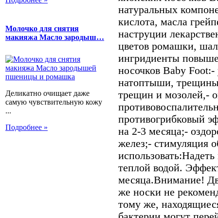
натуральных компоне
кислота, масла грейп
Молочко для снятия
наструции лекарстве
макияжа Масло зародыш…
цветов ромашки, шал
ингридиенты повыше
носочков Baby Foot:-
натоптыши, трещины,
трещин и мозолей,- 
Деликатно очищает даже
самую чувствительную кожу
противовоспалительн
...
противогрибковый эфф
Подробнее »
на 2-3 месяца;- оздо
желез;- стимуляция 
использовать:Надеть 
теплой водой. Эффект
месяца.Внимание! Дв
же носки не рекоменд
тому же, находящиес
бактерии могут пере