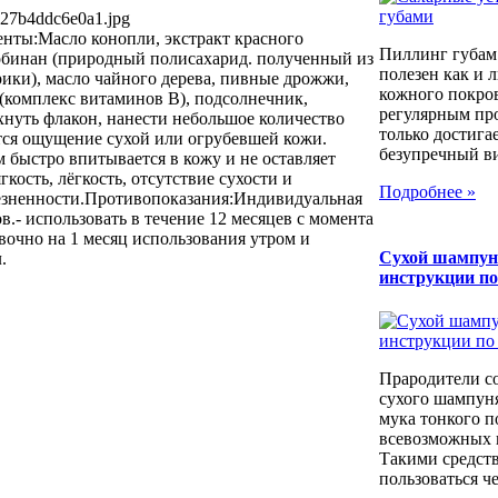
527b4ddc6e0a1.jpg
ты:Масло конопли, экстракт красного
Пиллинг губам
робинан (природный полисахарид. полученный из
полезен как и 
ки), масло чайного дерева, пивные дрожжи,
кожного покров
(комплекс витаминов В), подсолнечник,
регулярным пр
нуть флакон, нанести небольшое количество
только достига
ется ощущение сухой или огрубевшей кожи.
безупречный вид
 быстро впитывается в кожу и не оставляет
сть, лёгкость, отсутствие сухости и
Подробнее »
езненности.Противопоказания:Индивидуальная
.- использовать в течение 12 месяцев с момента
вочно на 1 месяц использования утром и
Сухой шампун
.
инструкции п
Прародители с
сухого шампуня
мука тонкого п
всевозможных к
Такими средст
пользоваться че