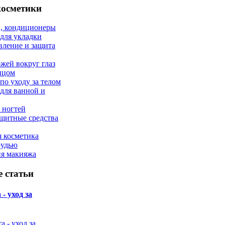
косметики
, кондиционеры
 для укладки
вление и защита
ожей вокруг глаз
лицом
по уходу за телом
 для ванной и
 ногтей
щитные средства
 косметика
рудью
ия макияжа
 статьи
- уход за