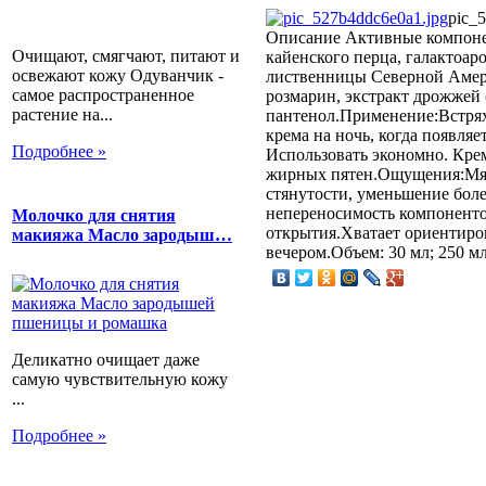
pic_
Описание
Активные компонен
Очищают, смягчают, питают и
кайенского перца, галактоа
освежают кожу Одуванчик -
лиственницы Северной Амери
самое распространенное
розмарин, экстракт дрожжей 
растение на...
пантенол.Применение:Встрях
крема на ночь, когда появля
Подробнее »
Использовать экономно. Крем
жирных пятен.Ощущения:Мягко
стянутости, уменьшение бол
непереносимость компонентов
Молочко для снятия
открытия.Хватает ориентиро
макияжа Масло зародыш…
вечером.Объем: 30 мл; 250 мл
Деликатно очищает даже
самую чувствительную кожу
...
Подробнее »