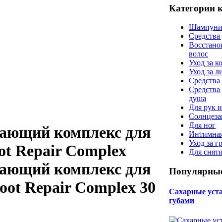
Категории 
Шампуни
Средства
Восстано
волос
Уход за к
Уход за 
Средства 
Средства
душа
Для рук и
Солнцеза
Для ног
ающий комплекс для
Интимная
Уход за г
ot Repair Complex
Для снят
ающий комплекс для
Популярные
Foot Repair Complex 30
Сахарные уста 
губами