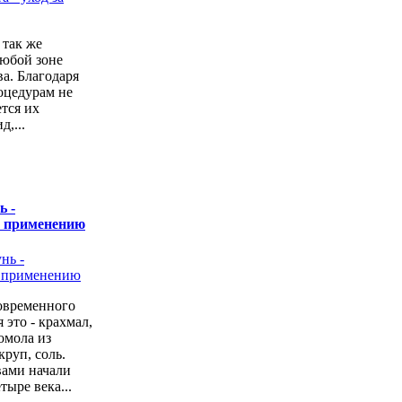
 так же
любой зоне
а. Благодаря
оцедурам не
ется их
,...
ь -
о применению
овременного
 это - крахмал,
омола из
руп, соль.
вами начали
тыре века...