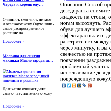
Описание
Способ пр
Череда и корень оду…
дезодоранта снимите
жидкость на стопы, 
Очищают, смягчают, питают
ногам высохнуть. Ра
и освежают кожу Одуванчик -
самое распространенное
обуви для лучшего э
растение на...
эффектараспылите де
разотрите его между
Подробнее »
через минутку, и вы 
свежестью на протяж
Молочко для снятия
появлении раздражен
макияжа Масло зародыш…
проблемный участок 
использование дезод
поврежденную кожу.
Деликатно очищает даже
самую чувствительную кожу
...
Подробнее »