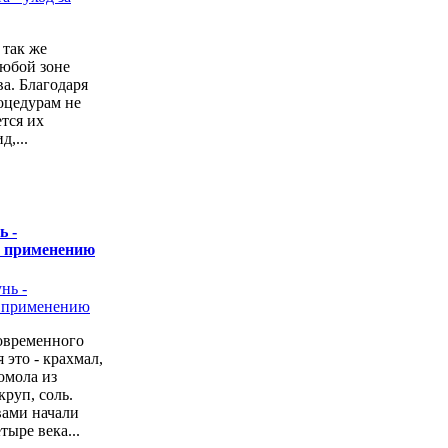
 так же
любой зоне
а. Благодаря
оцедурам не
ется их
,...
ь -
о применению
овременного
 это - крахмал,
омола из
руп, соль.
вами начали
тыре века...