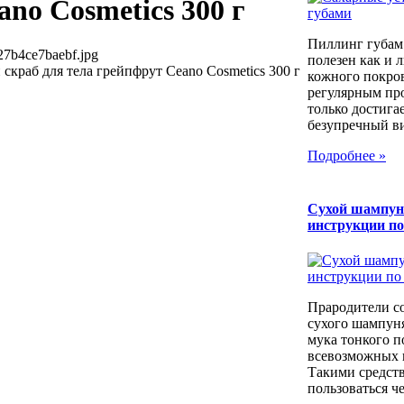
no Cosmetics 300 г
Пиллинг губам
27b4ce7baebf.jpg
полезен как и 
краб для тела грейпфрут Ceano Cosmetics 300 г
кожного покров
регулярным пр
только достига
безупречный вид
Подробнее »
Сухой шампун
инструкции п
Прародители с
сухого шампуня
мука тонкого п
всевозможных к
Такими средст
пользоваться че