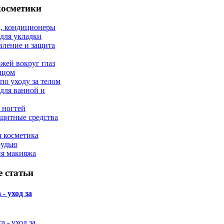
косметики
, кондиционеры
 для укладки
вление и защита
ожей вокруг глаз
лицом
по уходу за телом
 для ванной и
 ногтей
щитные средства
 косметика
рудью
ия макияжа
 статьи
- уход за