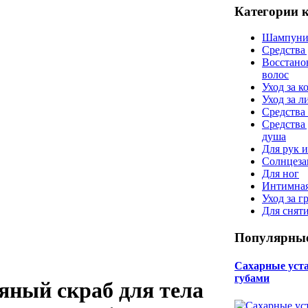
Категории 
Шампуни
Средства
Восстано
волос
Уход за к
Уход за 
Средства 
Средства
душа
Для рук и
Солнцеза
Для ног
Интимная
Уход за г
Для снят
Популярные
Сахарные уста 
губами
яный скраб для тела