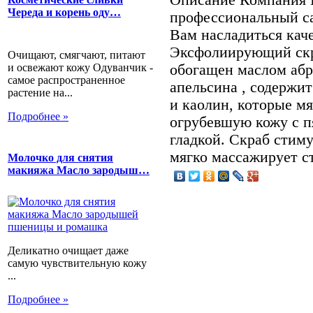
Череда и корень оду…
профессиональный са
Вам насладиться каче
Эксфолиирующий скра
Очищают, смягчают, питают
и освежают кожу Одуванчик -
обогащен маслом абр
самое распространенное
апельсина , содержи
растение на...
и каолин, которые мя
Подробнее »
огрубевшую кожу с пя
гладкой. Скраб стим
мягко массажирует с
Молочко для снятия
макияжа Масло зародыш…
Деликатно очищает даже
самую чувствительную кожу
...
Подробнее »