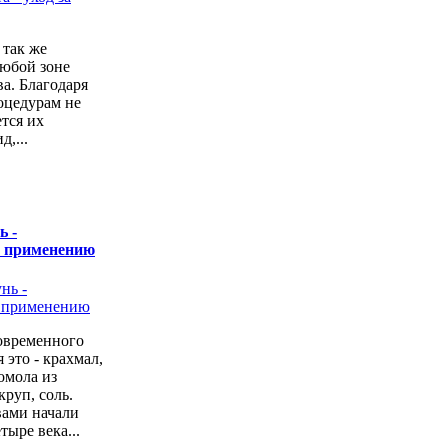
 так же
любой зоне
а. Благодаря
оцедурам не
ется их
,...
ь -
о применению
овременного
 это - крахмал,
омола из
руп, соль.
вами начали
тыре века...