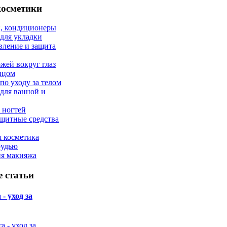
косметики
, кондиционеры
 для укладки
вление и защита
ожей вокруг глаз
лицом
по уходу за телом
 для ванной и
 ногтей
щитные средства
 косметика
рудью
ия макияжа
 статьи
- уход за