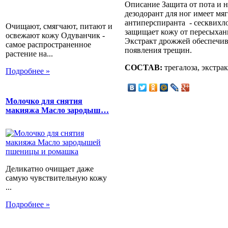
Описание
Защита от пота и 
дезодорант для ног имеет мя
антиперспиранта - сесквихло
Очищают, смягчают, питают и
защищает кожу от пересыхани
освежают кожу Одуванчик -
Экстракт дрожжей обеспечив
самое распространенное
появления трещин.
растение на...
СОСТАВ:
трегалоза, экстра
Подробнее »
Молочко для снятия
макияжа Масло зародыш…
Деликатно очищает даже
самую чувствительную кожу
...
Подробнее »