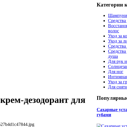
Категории 
Шампуни
Средства
Восстано
волос
Уход за к
Уход за 
Средства 
Средства
душа
Для рук и
Солнцеза
Для ног
Интимная
Уход за г
Для снят
рем-дезодорант для
Популярные
Сахарные уста 
губами
527b4d1c47844.jpg