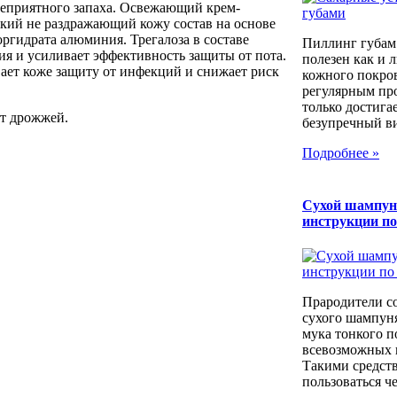
неприятного запаха. Освежающий крем-
гкий не раздражающий кожу состав на основе
ргидрата алюминия. Трегалоза в составе
Пиллинг губам
я и усиливает эффективность защиты от пота.
полезен как и 
ает коже защиту от инфекций и снижает риск
кожного покров
регулярным пр
только достига
кт дрожжей.
безупречный вид
Подробнее »
Сухой шампун
инструкции п
Прародители с
сухого шампуня
мука тонкого п
всевозможных к
Такими средст
пользоваться че